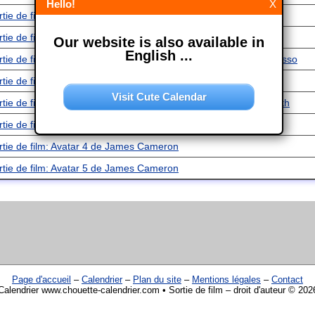
Hello!
X
rtie de film: Shrek 5
rtie de film: Sonic The Hedgehog 4
Our website is also available in
English ...
rtie de film: Avengers: Secret Wars de Joe Russo et Anthony Russo
rtie de film: The Batman: Part II de Matt Reeves
Visit Cute Calendar
rtie de film: La Reine des Neiges 3 de Jennifer Lee et Marc Smith
rtie de film: Johnny
rtie de film: Avatar 4 de James Cameron
rtie de film: Avatar 5 de James Cameron
Page d'accueil
–
Calendrier
–
Plan du site
–
Mentions légales
–
Contact
Calendrier www.chouette-calendrier.com • Sortie de film – droit d'auteur © 202