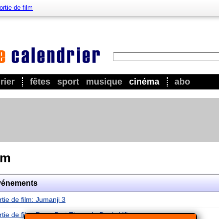
ortie de film
rier
fêtes
sport
musique
cinéma
abo
lm
vénements
rtie de film: Jumanji 3
rtie de film: Dune Part Three de Denis Villeneuve