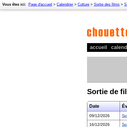
Vous êtes ici:
Page d'accueil
>
Calendrier
>
Culture
>
Sortie des films
>
S
accueil
calend
Sortie de fi
Date
É
09/12/2026
So
16/12/2026
So