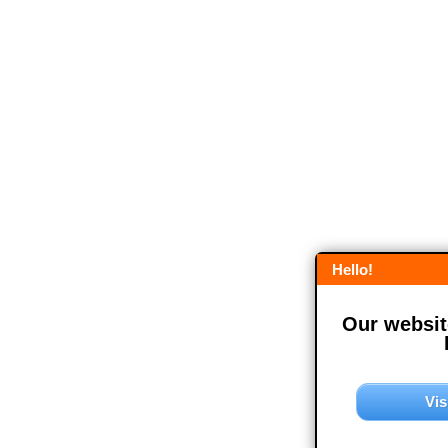
Hello!
Our website
Vis