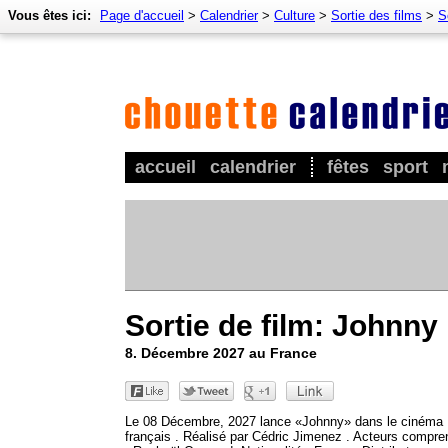
Vous êtes ici:
Page d'accueil
>
Calendrier
>
Culture
>
Sortie des films
>
S
accueil
calendrier
fêtes
sport
Sortie de film: Johnny
8. Décembre 2027 au France
Le 08 Décembre, 2027 lance «Johnny» dans le cinéma
français . Réalisé par Cédric Jimenez . Acteurs compre