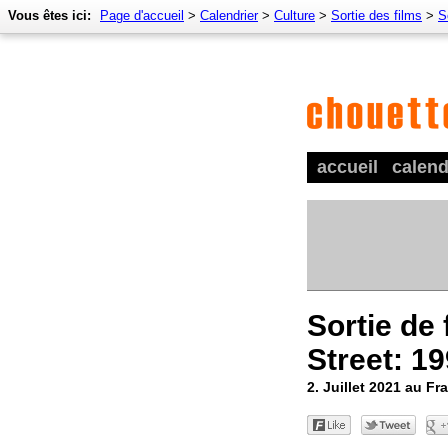
Vous êtes ici:
Page d'accueil
>
Calendrier
>
Culture
>
Sortie des films
>
S
accueil
calend
Sortie de 
Street: 1
2. Juillet 2021 au Fr