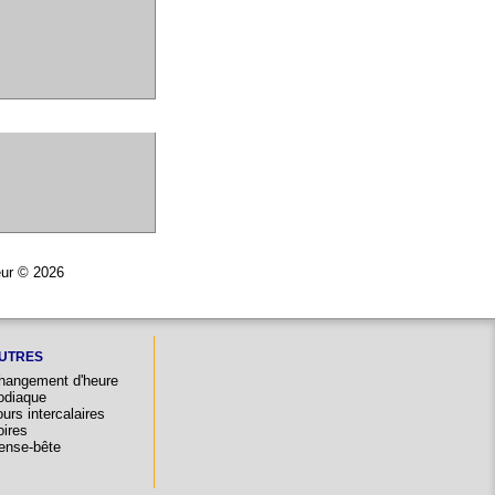
teur © 2026
UTRES
hangement d'heure
odiaque
urs intercalaires
oires
ense-bête