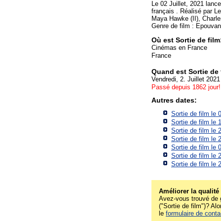
Le 02 Juillet, 2021 lanc
français . Réalisé par L
Maya Hawke (II), Charl
Genre de film : Epouvant
Où est Sortie de film
Cinémas en France
France
Quand est Sortie de 
Vendredi, 2. Juillet 2021
Passé depuis 1862 jour!
Autres dates:
Sortie de film le
Sortie de film le
Sortie de film le
Sortie de film le
Sortie de film le
Sortie de film le
Sortie de film le
Améliorer la qualité
Avez-vous trouvé de g
("Sortie de film")? Alo
le
formulaire de conta