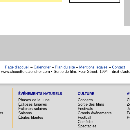
Page d'accueil
–
Calendrier
–
Plan du site
–
Mentions légales
–
Contact
 www.chouette-calendrier.com • Sortie de film: Fear Street: 1994 – droit d'au
ÉVÉNEMENTS NATURELS
CULTURE
A
Phases de la Lune
Concerts
C
Éclipses lunaires
Sortie des films
Z
Éclipses solaires
Festivals
Jo
es
Saisons
Grands événements
F
Étoiles filantes
Football
P
Comédie
Spectacles