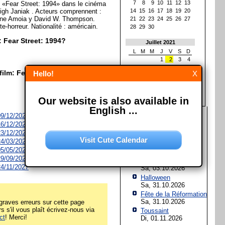
7
8
9
10
11
12
13
e «Fear Street: 1994» dans le cinéma
eigh Janiak . Acteurs comprennent :
14
15
16
17
18
19
20
ene Amoia y David W. Thompson.
21
22
23
24
25
26
27
e-horreur. Nationalité : américain.
28
29
30
: Fear Street: 1994?
Juillet 2021
L
M
M
J
V
S
D
1
2
3
4
5
6
7
8
9
10
11
film: Fear Street: 1994?
Hello!
X
12
13
14
15
16
17
18
19
20
21
22
23
24
25
26
27
28
29
30
31
Our website is also available in
English ...
Les prochaines fêtes et
 09/12/2026
jours fériés
 16/12/2026
 23/12/2026
Assomption de Marie
Visit Cute Calendar
 24/03/2027
Sa, 15.08.2026
 05/05/2027
Jour de l'Unité
 29/09/2027
allemande
 24/11/2027
Sa, 03.10.2026
Halloween
Sa, 31.10.2026
Fête de la Réformation
Sa, 31.10.2026
raves erreurs sur cette page
rs s'il vous plaît écrivez-nous via
Toussaint
ct
! Merci!
Di, 01.11.2026