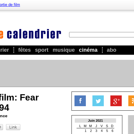
ortie de film
rier
fêtes
sport
musique
cinéma
abo
film: Fear
994
ance
Juin 2021
L
M
M
J
V
S
D
1
2
3
4
5
6