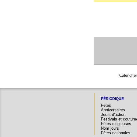
Calendrier
PÉRIODIQUE
Fêtes
Anniversaires
Jours d'action
Festivals et coutum
Fêtes religieuses
Nom jours
Fêtes nationales