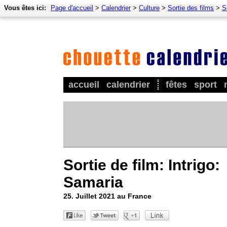
Vous êtes ici:
Page d'accueil
>
Calendrier
>
Culture
>
Sortie des films
>
S
accueil
calendrier
fêtes
sport
Sortie de film: Intrigo:
Samaria
25. Juillet 2021 au France