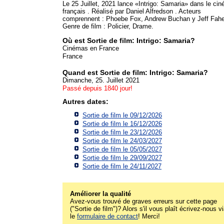
Le 25 Juillet, 2021 lance «Intrigo: Samaria» dans le ci
français . Réalisé par Daniel Alfredson . Acteurs
comprennent : Phoebe Fox, Andrew Buchan y Jeff Fahe
Genre de film : Policier, Drame.
Où est Sortie de film: Intrigo: Samaria?
Cinémas en France
France
Quand est Sortie de film: Intrigo: Samaria?
Dimanche, 25. Juillet 2021
Passé depuis 1840 jour!
Autres dates:
Sortie de film le 09/12/2026
Sortie de film le 16/12/2026
Sortie de film le 23/12/2026
Sortie de film le 24/03/2027
Sortie de film le 05/05/2027
Sortie de film le 29/09/2027
Sortie de film le 24/11/2027
Améliorer la qualité
Avez-vous trouvé de graves erreurs sur cette page
("Sortie de film")? Alors s'il vous plaît écrivez-nous v
le
formulaire de contact
! Merci!