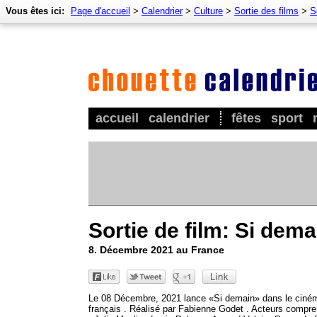
Vous êtes ici:
Page d'accueil
>
Calendrier
>
Culture
>
Sortie des films
>
S
accueil
calendrier
fêtes
sport
Sortie de film: Si dema
8. Décembre 2021 au France
Le 08 Décembre, 2021 lance «Si demain» dans le ciné
français . Réalisé par Fabienne Godet . Acteurs compr