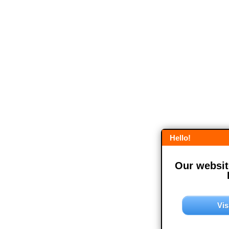
Hello!
Our website
Vis