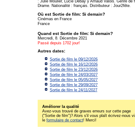
: Julie Moulier, Lucie Debay y Arnaud Valois. Genre de f
Drame. Nationalité : français. Distributeur : Jour2fête.
Où est Sortie de film: Si demain?
Cinémas en France
France
Quand est Sortie de film: Si demain?
Mercredi, 8. Décembre 2021
Passé depuis 1702 jour!
Autres dates:
Sortie de film le 09/12/2026
Sortie de film le 16/12/2026
Sortie de film le 23/12/2026
Sortie de film le 24/03/2027
Sortie de film le 05/05/2027
Sortie de film le 29/09/2027
Sortie de film le 24/11/2027
Améliorer la qualité
Avez-vous trouvé de graves erreurs sur cette page
("Sortie de film")? Alors s'il vous plaît écrivez-nous v
le
formulaire de contact
! Merci!