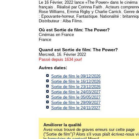
Le 16 Février, 2022 lance «The Power» dans le cinéma
français . Réalisé par Corinna Faith . Acteurs comprenn
Rose Williams, Emma Rigby y Charlie Carrick. Genre de
: Epouvante-horreur, Fantastique. Nationalité : britanniq
Distributeur : Alba Films.
Où est Sortie de film: The Power?
Cinémas en France
France
Quand est Sortie de film: The Power?
Mercredi, 16. Février 2022
Passé depuis 1634 jour!
Autres dates:
Sortie de film le 09/12/2026
Sortie de film le 16/12/2026
Sortie de film le 23/12/2026
Sortie de film le 24/03/2027
Sortie de film le 05/05/2027
Sortie de film le 29/09/2027
Sortie de film le 24/11/2027
Améliorer la qualité
Avez-vous trouvé de graves erreurs sur cette page
("Sortie de film")? Alors s'il vous plaît écrivez-nous v
le
formulaire de contact
! Merci!