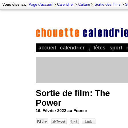
Vous êtes ici:
Page d'accueil
>
Calendrier
>
Culture
>
Sortie des films
>
S
accueil
calendrier
fêtes
sport
Sortie de film: The
Power
16. Février 2022 au France