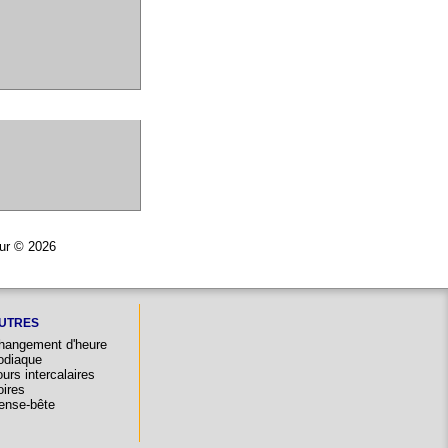
eur © 2026
UTRES
hangement d'heure
odiaque
urs intercalaires
oires
ense-bête