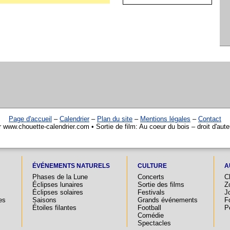
Page d'accueil
–
Calendrier
–
Plan du site
–
Mentions légales
–
Contact
r www.chouette-calendrier.com • Sortie de film: Au coeur du bois – droit d'aut
ÉVÉNEMENTS NATURELS
CULTURE
A
Phases de la Lune
Concerts
C
Éclipses lunaires
Sortie des films
Z
Éclipses solaires
Festivals
Jo
es
Saisons
Grands événements
F
Étoiles filantes
Football
P
Comédie
Spectacles