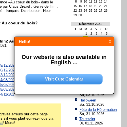
8
9
10
11
12
13
14
ance «Au coeur du bois» dans le
é par Claus Drexel . Genre de film :
15
16
17
18
19
20
21
 : français. Distributeur : Nour
22
23
24
25
26
27
28
29
30
m: Au coeur du bois?
Décembre 2021
L
M
M
J
V
S
D
1
2
3
4
5
6
7
8
9
10
11
12
film: Au coeur du bois?
Hello!
X
13
14
15
16
17
18
19
2021
20
21
22
23
24
25
26
27
28
29
30
31
Our website is also available in
English ...
Les prochaines fêtes et
 09/12/2026
jours fériés
 16/12/2026
 23/12/2026
Assomption de Marie
Visit Cute Calendar
 24/03/2027
Sa, 15.08.2026
 05/05/2027
Jour de l'Unité
 29/09/2027
allemande
 24/11/2027
Sa, 03.10.2026
Halloween
Sa, 31.10.2026
Fête de la Réformation
Sa, 31.10.2026
raves erreurs sur cette page
rs s'il vous plaît écrivez-nous via
Toussaint
ct
! Merci!
Di, 01.11.2026