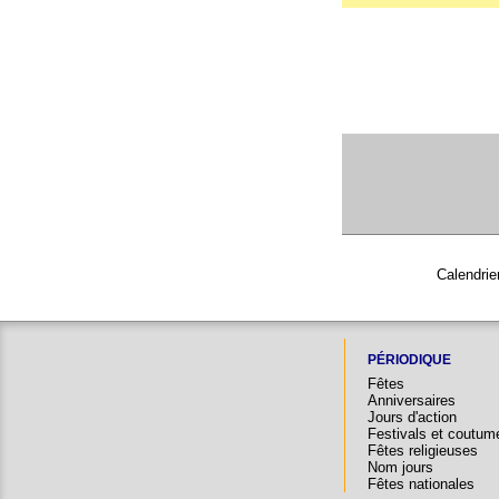
Calendrie
PÉRIODIQUE
Fêtes
Anniversaires
Jours d'action
Festivals et coutum
Fêtes religieuses
Nom jours
Fêtes nationales