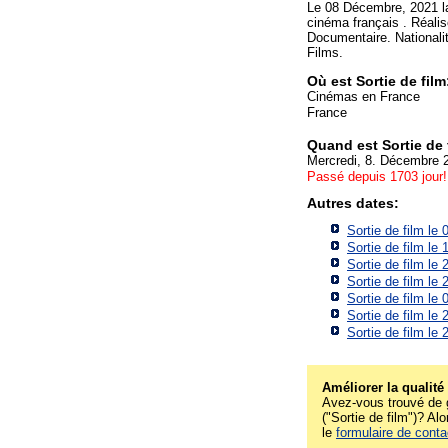
Le 08 Décembre, 2021 l
cinéma français . Réalis
Documentaire. Nationalité
Films.
Où est Sortie de fil
Cinémas en France
France
Quand est Sortie de 
Mercredi, 8. Décembre 
Passé depuis 1703 jour!
Autres dates:
Sortie de film le
Sortie de film le
Sortie de film le
Sortie de film le
Sortie de film le
Sortie de film le
Sortie de film le
Améliorer la qualité
Avez-vous trouvé de g
("Sortie de film")? Alo
le
formulaire de conta