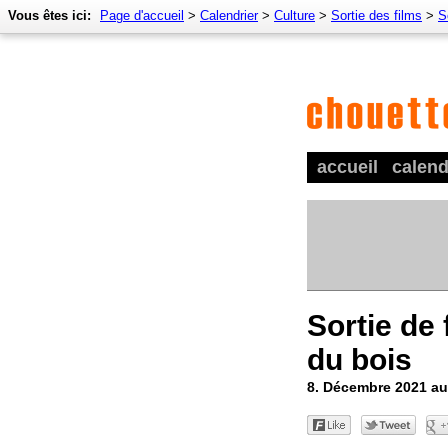
Vous êtes ici:
Page d'accueil
>
Calendrier
>
Culture
>
Sortie des films
>
S
accueil
calend
Sortie de 
du bois
8. Décembre 2021 au