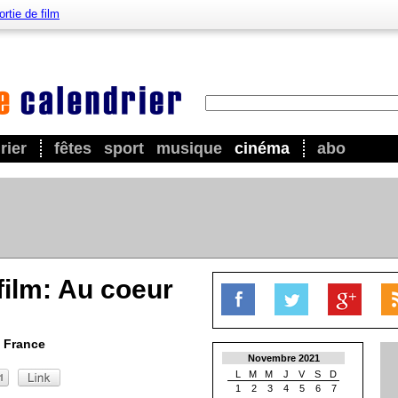
ortie de film
rier
fêtes
sport
musique
cinéma
abo
film: Au coeur
 France
Novembre 2021
L
M
M
J
V
S
D
1
2
3
4
5
6
7