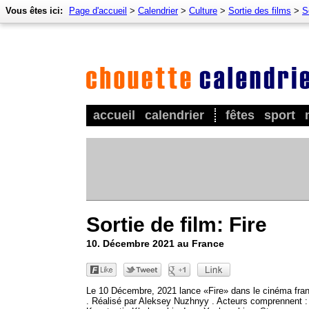
Vous êtes ici:
Page d'accueil
>
Calendrier
>
Culture
>
Sortie des films
>
S
accueil
calendrier
fêtes
sport
Sortie de film: Fire
10. Décembre 2021 au France
Le 10 Décembre, 2021 lance «Fire» dans le cinéma fra
. Réalisé par Aleksey Nuzhnyy . Acteurs comprennent :