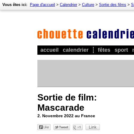
Vous êtes ici:
Page d'accueil
>
Calendrier
>
Culture
>
Sortie des films
>
S
accueil
calendrier
fêtes
sport
Sortie de film:
Mascarade
2. Novembre 2022 au France