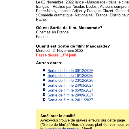
Le 02 Novembre, 2022 lance «Mascarade» dans le cin
français . Réalisé par Nicolas Bedos . Acteurs compren
Pierre Niney, Isabelle Adjani y François Cluzet. Genre d
: Comédie dramatique. Nationalité : France. Distributeur
Pathé.
Où est Sortie de film: Mascarade?
Cinémas en France
France
Quand est Sortie de film: Mascarade?
Mercredi, 2. Novembre 2022
Passé depuis 1374 jour!
Autres dates:
Sortie de film le 09/12/2026
Sortie de film le 16/12/2026
Sortie de film le 23/12/2026
Sortie de film le 24/03/2027
Sortie de film le 05/05/2027
Sortie de film le 29/09/2027
Sortie de film le 24/11/2027
Améliorer la qualité
Avez-vous trouvé de graves erreurs sur cette page
("Sortie de film")? Alors s'il vous plaît écrivez-nous v
le
formulaire de contact
! Merci!