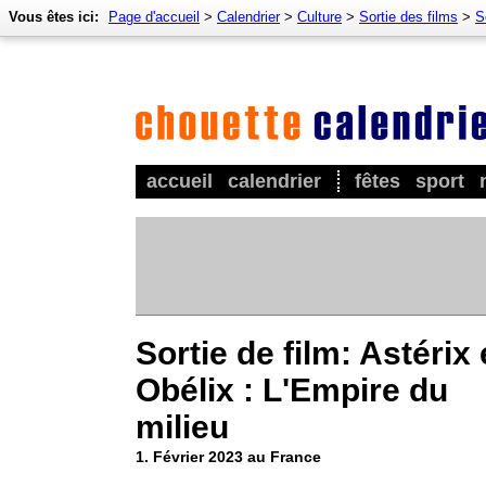
Vous êtes ici:
Page d'accueil
>
Calendrier
>
Culture
>
Sortie des films
>
S
accueil
calendrier
fêtes
sport
Sortie de film: Astérix 
Obélix : L'Empire du
milieu
1. Février 2023 au France