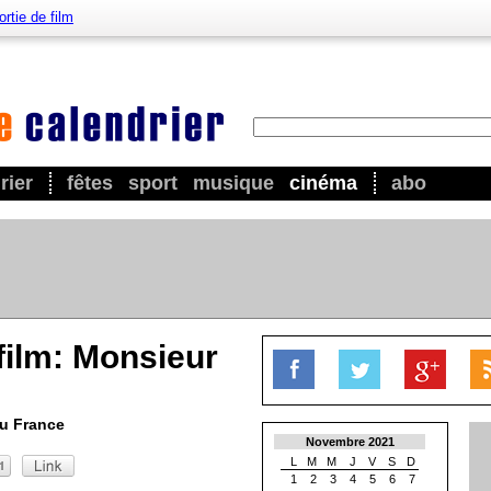
ortie de film
rier
fêtes
sport
musique
cinéma
abo
 film: Monsieur
u France
Novembre 2021
L
M
M
J
V
S
D
1
2
3
4
5
6
7