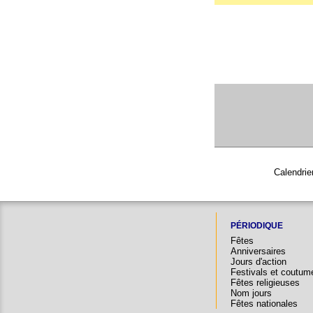
Calendrie
PÉRIODIQUE
Fêtes
Anniversaires
Jours d'action
Festivals et coutum
Fêtes religieuses
Nom jours
Fêtes nationales