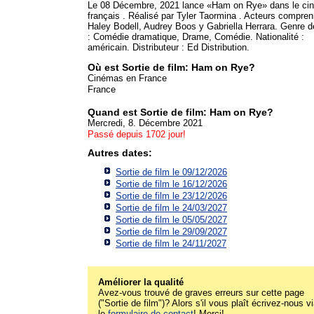
Le 08 Décembre, 2021 lance «Ham on Rye» dans le ci
français . Réalisé par Tyler Taormina . Acteurs compren
Haley Bodell, Audrey Boos y Gabriella Herrara. Genre d
: Comédie dramatique, Drame, Comédie. Nationalité :
américain. Distributeur : Ed Distribution.
Où est Sortie de film: Ham on Rye?
Cinémas en France
France
Quand est Sortie de film: Ham on Rye?
Mercredi, 8. Décembre 2021
Passé depuis 1702 jour!
Autres dates:
Sortie de film le 09/12/2026
Sortie de film le 16/12/2026
Sortie de film le 23/12/2026
Sortie de film le 24/03/2027
Sortie de film le 05/05/2027
Sortie de film le 29/09/2027
Sortie de film le 24/11/2027
Améliorer la qualité
Avez-vous trouvé de graves erreurs sur cette page
("Sortie de film")? Alors s'il vous plaît écrivez-nous v
le
formulaire de contact
! Merci!