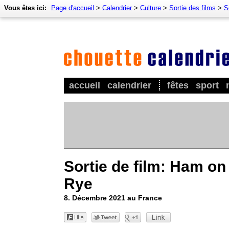
Vous êtes ici:
Page d'accueil
>
Calendrier
>
Culture
>
Sortie des films
>
S
accueil
calendrier
fêtes
sport
Sortie de film: Ham on
Rye
8. Décembre 2021 au France