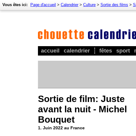
Vous êtes ici:
Page d'accueil
>
Calendrier
>
Culture
>
Sortie des films
>
S
accueil
calendrier
fêtes
sport
Sortie de film: Juste
avant la nuit - Michel
Bouquet
1. Juin 2022 au France