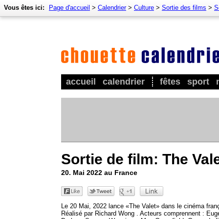
Vous êtes ici:
Page d'accueil
>
Calendrier
>
Culture
>
Sortie des films
>
S
accueil
calendrier
fêtes
sport
Sortie de film: The Val
20. Mai 2022 au France
Le 20 Mai, 2022 lance «The Valet» dans le cinéma franç
Réalisé par Richard Wong . Acteurs comprennent : Eug