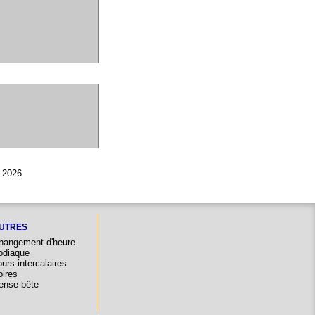
© 2026
UTRES
hangement d'heure
odiaque
urs intercalaires
oires
ense-bête