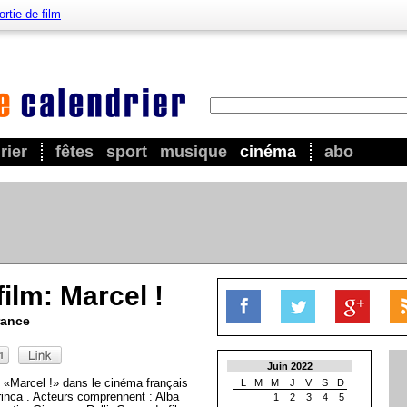
ortie de film
rier
fêtes
sport
musique
cinéma
abo
film: Marcel !
rance
Juin 2022
e «Marcel !» dans le cinéma français
L
M
M
J
V
S
D
rinca . Acteurs comprennent : Alba
1
2
3
4
5