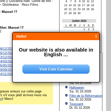
ti y Giovanna Ralli. Genre de film :
6
7
8
9
10
11
12
y. Distributeur : Rezo Films.
13
14
15
16
17
18
19
20
21
22
23
24
25
26
: Marcel !?
27
28
29
30
Juillet 2022
L
M
M
J
V
S
D
film: Marcel !?
1
2
3
2
4
5
6
7
8
9
10
Hello!
X
11
12
13
14
15
16
17
18
19
20
21
22
23
24
25
26
27
28
29
30
31
 09/12/2026
Our website is also available in
 16/12/2026
English ...
Les prochaines fêtes et
 23/12/2026
jours fériés
 24/03/2027
 05/05/2027
Assomption de Marie
Visit Cute Calendar
 29/09/2027
Sa, 15.08.2026
 24/11/2027
Jour de l'Unité
allemande
Sa, 03.10.2026
Halloween
Sa, 31.10.2026
raves erreurs sur cette page
rs s'il vous plaît écrivez-nous via
Fête de la Réformation
ct
! Merci!
Sa, 31.10.2026
Toussaint
Di, 01.11.2026