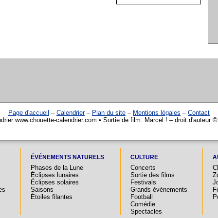
Page d'accueil
–
Calendrier
–
Plan du site
–
Mentions légales
–
Contact
drier www.chouette-calendrier.com • Sortie de film: Marcel ! – droit d'auteur 
ÉVÉNEMENTS NATURELS
CULTURE
A
Phases de la Lune
Concerts
C
Éclipses lunaires
Sortie des films
Z
Éclipses solaires
Festivals
Jo
es
Saisons
Grands événements
F
Étoiles filantes
Football
P
Comédie
Spectacles