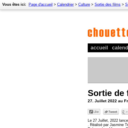
Vous êtes ici:
Page d'accueil
>
Calendrier
>
Culture
>
Sortie des films
>
S
accueil
calend
Sortie de 
27. Juillet 2022 au F
Le 27 Juillet, 2022 lanc
. Réalisé par Jasmine T