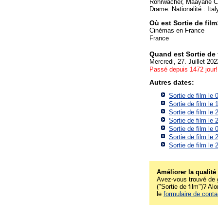
Rohrwacher, Maayane Con
Drame. Nationalité : Ital
Où est Sortie de film
Cinémas en France
France
Quand est Sortie de 
Mercredi, 27. Juillet 202
Passé depuis 1472 jour!
Autres dates:
Sortie de film le
Sortie de film le
Sortie de film le
Sortie de film le
Sortie de film le
Sortie de film le
Sortie de film le
Améliorer la qualité
Avez-vous trouvé de g
("Sortie de film")? Alo
le
formulaire de conta