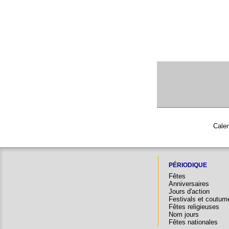
Calen
PÉRIODIQUE
Fêtes
Anniversaires
Jours d'action
Festivals et coutum
Fêtes religieuses
Nom jours
Fêtes nationales