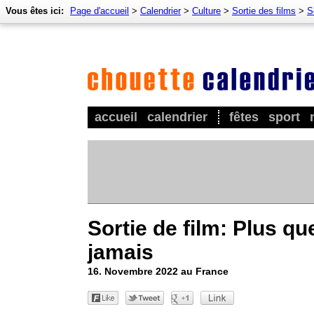
Vous êtes ici:
Page d'accueil
>
Calendrier
>
Culture
>
Sortie des films
>
S
accueil
calendrier
fêtes
sport
Sortie de film: Plus qu
jamais
16. Novembre 2022 au France