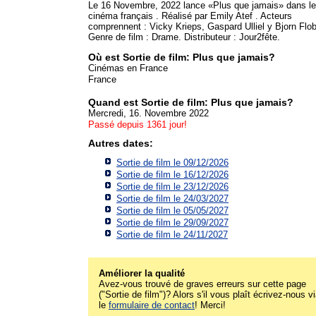
Le 16 Novembre, 2022 lance «Plus que jamais» dans le
cinéma français . Réalisé par Emily Atef . Acteurs
comprennent : Vicky Krieps, Gaspard Ulliel y Bjorn Flob
Genre de film : Drame. Distributeur : Jour2fête.
Où est Sortie de film: Plus que jamais?
Cinémas en France
France
Quand est Sortie de film: Plus que jamais?
Mercredi, 16. Novembre 2022
Passé depuis 1361 jour!
Autres dates:
Sortie de film le 09/12/2026
Sortie de film le 16/12/2026
Sortie de film le 23/12/2026
Sortie de film le 24/03/2027
Sortie de film le 05/05/2027
Sortie de film le 29/09/2027
Sortie de film le 24/11/2027
Améliorer la qualité
Avez-vous trouvé de graves erreurs sur cette page
("Sortie de film")? Alors s'il vous plaît écrivez-nous v
le
formulaire de contact
! Merci!