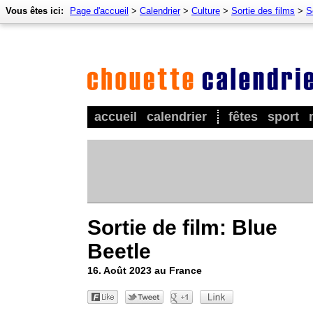
Vous êtes ici:
Page d'accueil
>
Calendrier
>
Culture
>
Sortie des films
>
S
accueil
calendrier
fêtes
sport
Sortie de film: Blue
Beetle
16. Août 2023 au France