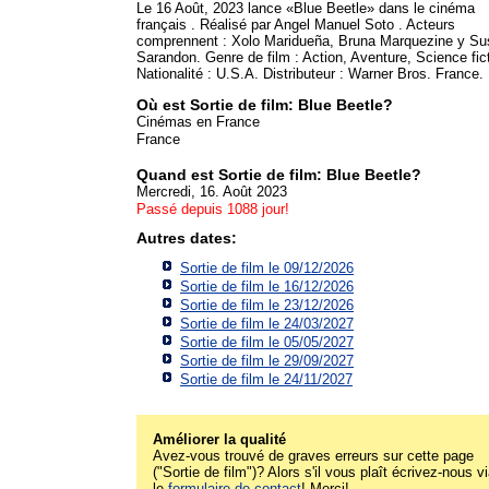
Le 16 Août, 2023 lance «Blue Beetle» dans le cinéma
français . Réalisé par Angel Manuel Soto . Acteurs
comprennent : Xolo Maridueña, Bruna Marquezine y Su
Sarandon. Genre de film : Action, Aventure, Science fict
Nationalité : U.S.A. Distributeur : Warner Bros. France.
Où est Sortie de film: Blue Beetle?
Cinémas en France
France
Quand est Sortie de film: Blue Beetle?
Mercredi, 16. Août 2023
Passé depuis 1088 jour!
Autres dates:
Sortie de film le 09/12/2026
Sortie de film le 16/12/2026
Sortie de film le 23/12/2026
Sortie de film le 24/03/2027
Sortie de film le 05/05/2027
Sortie de film le 29/09/2027
Sortie de film le 24/11/2027
Améliorer la qualité
Avez-vous trouvé de graves erreurs sur cette page
("Sortie de film")? Alors s'il vous plaît écrivez-nous v
le
formulaire de contact
! Merci!