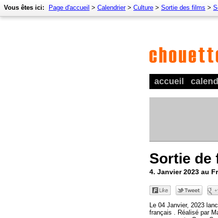
Vous êtes ici:
Page d'accueil
>
Calendrier
>
Culture
>
Sortie des films
>
S
accueil
calend
Sortie de 
4. Janvier 2023 au F
Le 04 Janvier, 2023 lanc
français . Réalisé par M