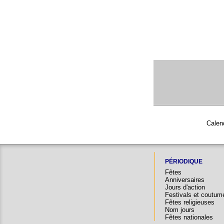
Calend
PÉRIODIQUE
Fêtes
Anniversaires
Jours d'action
Festivals et coutum
Fêtes religieuses
Nom jours
Fêtes nationales