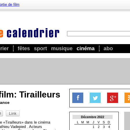
ortie de film
rier
fêtes
sport
musique
cinéma
abo
film: Tirailleurs
rance
Décembre 2022
e «Tirailleurs» dans le cinéma
L
M
M
J
V
S
D
athieu Vadepied . Acteurs
1
2
3
4