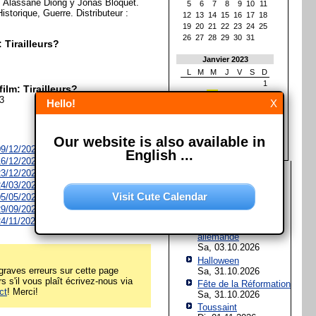
 Alassane Diong y Jonas Bloquet.
5
6
7
8
9
10
11
istorique, Guerre. Distributeur :
12
13
14
15
16
17
18
19
20
21
22
23
24
25
26
27
28
29
30
31
: Tirailleurs?
Janvier 2023
L
M
M
J
V
S
D
1
ilm: Tirailleurs?
2
3
4
5
6
7
8
23
Hello!
X
9
10
11
12
13
14
15
16
17
18
19
20
21
22
23
24
25
26
27
28
29
Our website is also available in
30
31
 09/12/2026
English ...
 16/12/2026
Les prochaines fêtes et
 23/12/2026
jours fériés
 24/03/2027
Visit Cute Calendar
 05/05/2027
Assomption de Marie
 29/09/2027
Sa, 15.08.2026
 24/11/2027
Jour de l'Unité
allemande
Sa, 03.10.2026
Halloween
raves erreurs sur cette page
Sa, 31.10.2026
rs s'il vous plaît écrivez-nous via
Fête de la Réformation
ct
! Merci!
Sa, 31.10.2026
Toussaint