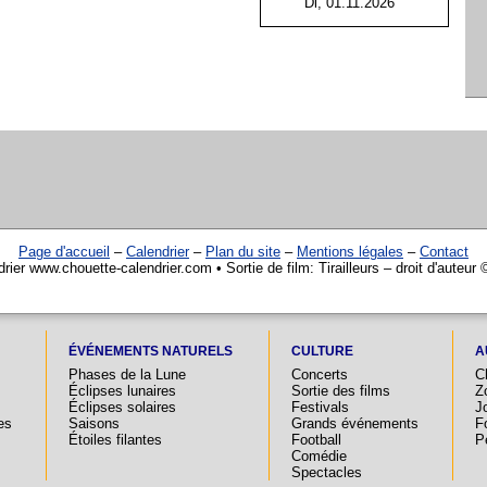
Di, 01.11.2026
Page d'accueil
–
Calendrier
–
Plan du site
–
Mentions légales
–
Contact
rier www.chouette-calendrier.com • Sortie de film: Tirailleurs – droit d'auteur
ÉVÉNEMENTS NATURELS
CULTURE
A
Phases de la Lune
Concerts
C
Éclipses lunaires
Sortie des films
Z
Éclipses solaires
Festivals
Jo
es
Saisons
Grands événements
F
Étoiles filantes
Football
P
Comédie
Spectacles