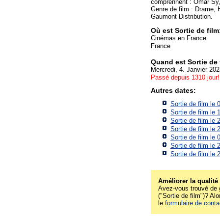
comprennent : Omar Sy,
Genre de film : Drame, H
Gaumont Distribution.
Où est Sortie de film
Cinémas en France
France
Quand est Sortie de f
Mercredi, 4. Janvier 20
Passé depuis 1310 jour!
Autres dates:
Sortie de film le
Sortie de film le
Sortie de film le
Sortie de film le
Sortie de film le
Sortie de film le
Sortie de film le
Améliorer la qualité
Avez-vous trouvé de g
("Sortie de film")? Alo
le
formulaire de conta