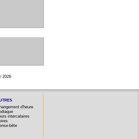
 © 2026
UTRES
hangement d'heure
odiaque
urs intercalaires
oires
ense-bête