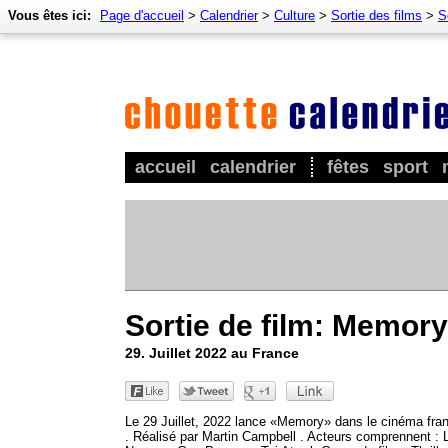
Vous êtes ici:
Page d'accueil
>
Calendrier
>
Culture
>
Sortie des films
>
S
accueil
calendrier
fêtes
sport
Sortie de film: Memory
29. Juillet 2022 au France
Le 29 Juillet, 2022 lance «Memory» dans le cinéma fra
. Réalisé par Martin Campbell . Acteurs comprennent : 