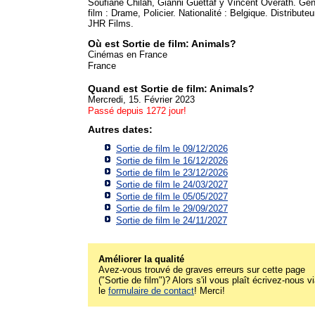
Soufiane Chilah, Gianni Guettaf y Vincent Overath. Ge
film : Drame, Policier. Nationalité : Belgique. Distributeu
JHR Films.
Où est Sortie de film: Animals?
Cinémas en France
France
Quand est Sortie de film: Animals?
Mercredi, 15. Février 2023
Passé depuis 1272 jour!
Autres dates:
Sortie de film le 09/12/2026
Sortie de film le 16/12/2026
Sortie de film le 23/12/2026
Sortie de film le 24/03/2027
Sortie de film le 05/05/2027
Sortie de film le 29/09/2027
Sortie de film le 24/11/2027
Améliorer la qualité
Avez-vous trouvé de graves erreurs sur cette page
("Sortie de film")? Alors s'il vous plaît écrivez-nous v
le
formulaire de contact
! Merci!