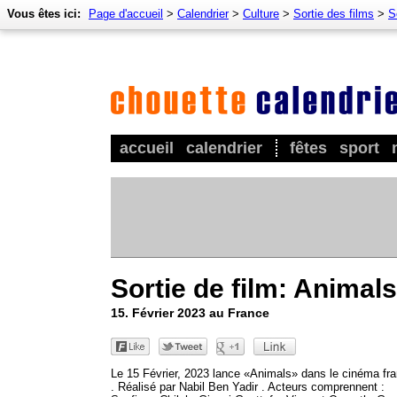
Vous êtes ici:
Page d'accueil
>
Calendrier
>
Culture
>
Sortie des films
>
S
accueil
calendrier
fêtes
sport
Sortie de film: Animals
15. Février 2023 au France
Le 15 Février, 2023 lance «Animals» dans le cinéma fr
. Réalisé par Nabil Ben Yadir . Acteurs comprennent :