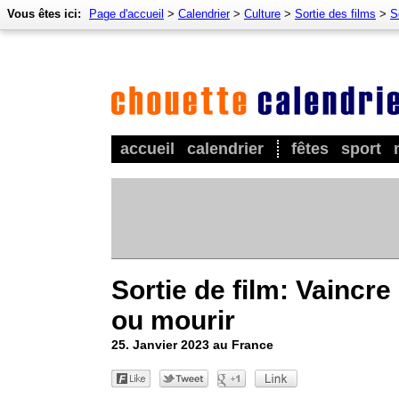
Vous êtes ici:
Page d'accueil
>
Calendrier
>
Culture
>
Sortie des films
>
S
accueil
calendrier
fêtes
sport
Sortie de film: Vaincre
ou mourir
25. Janvier 2023 au France