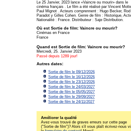
Le 25 Janvier, 2023 lance «Vaincre ou mourir» dans le
cinéma français . Le film a été réalisé par Vincent Mott
Paul Mignot . Acteurs comprennent : Hugo Becker, Rod
Paradot y Gilles Cohen. Genre de film : Historique, Acti
Nationalité : France. Distributeur : Saje Distribution.
Où est Sortie de film: Vaincre ou mourir?
Cinémas en France
France
Quand est Sortie de film: Vaincre ou mourir?
Mercredi, 25. Janvier 2023
Passé depuis 1289 jour!
Autres dates:
Sortie de film le 09/12/2026
Sortie de film le 16/12/2026
Sortie de film le 23/12/2026
Sortie de film le 24/03/2027
Sortie de film le 05/05/2027
Sortie de film le 29/09/2027
Sortie de film le 24/11/2027
Améliorer la qualité
Avez-vous trouvé de graves erreurs sur cette page
("Sortie de film")? Alors s'il vous plaît écrivez-nous v
le
formulaire de contact
! Merci!