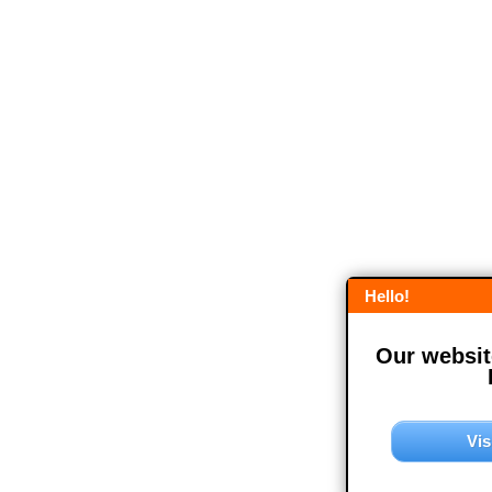
Hello!
Our website
Vis