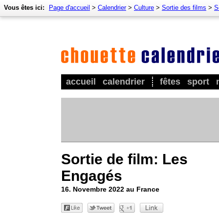
Vous êtes ici:
Page d'accueil
>
Calendrier
>
Culture
>
Sortie des films
>
S
accueil
calendrier
fêtes
sport
Sortie de film: Les
Engagés
16. Novembre 2022 au France