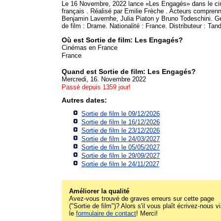
Le 16 Novembre, 2022 lance «Les Engagés» dans le c
français . Réalisé par Emilie Frèche . Acteurs comprenn
Benjamin Lavernhe, Julia Piaton y Bruno Todeschini. G
de film : Drame. Nationalité : France. Distributeur : Ta
Où est Sortie de film: Les Engagés?
Cinémas en France
France
Quand est Sortie de film: Les Engagés?
Mercredi, 16. Novembre 2022
Passé depuis 1359 jour!
Autres dates:
Sortie de film le 09/12/2026
Sortie de film le 16/12/2026
Sortie de film le 23/12/2026
Sortie de film le 24/03/2027
Sortie de film le 05/05/2027
Sortie de film le 29/09/2027
Sortie de film le 24/11/2027
Améliorer la qualité
Avez-vous trouvé de graves erreurs sur cette page
("Sortie de film")? Alors s'il vous plaît écrivez-nous v
le
formulaire de contact
! Merci!