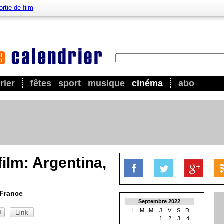
ortie de film
rier
fêtes
sport
musique
cinéma
abo
film: Argentina,
 France
Septembre 2022
L
M
M
J
V
S
D
1
2
3
4