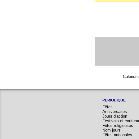
Calendrie
PÉRIODIQUE
Fêtes
Anniversaires
Jours d'action
Festivals et coutum
Fêtes religieuses
Nom jours
Fêtes nationales