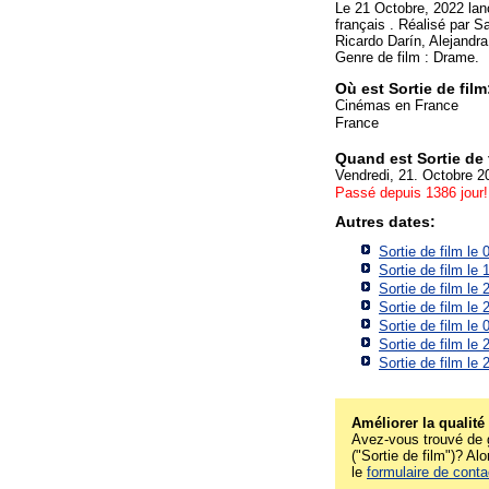
Le 21 Octobre, 2022 lan
français . Réalisé par S
Ricardo Darín, Alejandr
Genre de film : Drame.
Où est Sortie de fil
Cinémas en France
France
Quand est Sortie de 
Vendredi, 21. Octobre 2
Passé depuis 1386 jour!
Autres dates:
Sortie de film le
Sortie de film le
Sortie de film le
Sortie de film le
Sortie de film le
Sortie de film le
Sortie de film le
Améliorer la qualité
Avez-vous trouvé de g
("Sortie de film")? Alo
le
formulaire de conta