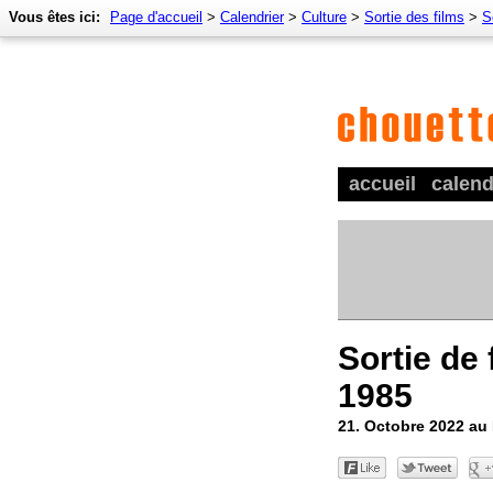
Vous êtes ici:
Page d'accueil
>
Calendrier
>
Culture
>
Sortie des films
>
S
accueil
calend
Sortie de 
1985
21. Octobre 2022 au