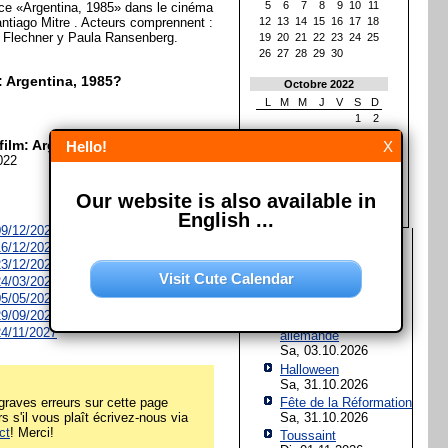
5
6
7
8
9
10
11
ce «Argentina, 1985» dans le cinéma
antiago Mitre . Acteurs comprennent :
12
13
14
15
16
17
18
a Flechner y Paula Ransenberg.
19
20
21
22
23
24
25
26
27
28
29
30
m: Argentina, 1985?
Octobre 2022
L
M
M
J
V
S
D
1
2
3
4
5
6
7
8
9
film: Argentina, 1985?
Hello!
X
10
11
12
13
14
15
16
022
17
18
19
20
21
22
23
24
25
26
27
28
29
30
Our website is also available in
31
English ...
 09/12/2026
Les prochaines fêtes et
 16/12/2026
jours fériés
 23/12/2026
Visit Cute Calendar
 24/03/2027
Assomption de Marie
 05/05/2027
Sa, 15.08.2026
 29/09/2027
Jour de l'Unité
 24/11/2027
allemande
Sa, 03.10.2026
Halloween
Sa, 31.10.2026
raves erreurs sur cette page
Fête de la Réformation
rs s'il vous plaît écrivez-nous via
Sa, 31.10.2026
ct
! Merci!
Toussaint