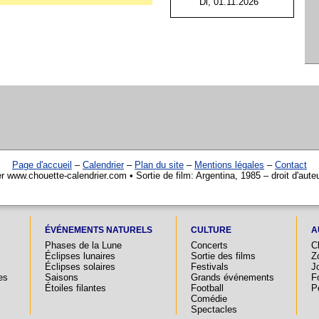
Di, 01.11.2026
Page d'accueil
–
Calendrier
–
Plan du site
–
Mentions légales
–
Contact
r www.chouette-calendrier.com • Sortie de film: Argentina, 1985 – droit d'aut
ÉVÉNEMENTS NATURELS
CULTURE
A
Phases de la Lune
Concerts
C
Éclipses lunaires
Sortie des films
Z
Éclipses solaires
Festivals
Jo
es
Saisons
Grands événements
F
Étoiles filantes
Football
P
Comédie
Spectacles