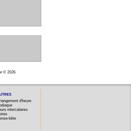
eur © 2026
UTRES
hangement d'heure
odiaque
urs intercalaires
oires
ense-bête