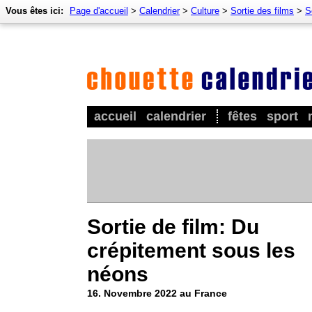
Vous êtes ici:
Page d'accueil
>
Calendrier
>
Culture
>
Sortie des films
>
S
accueil
calendrier
fêtes
sport
Sortie de film: Du
crépitement sous les
néons
16. Novembre 2022 au France