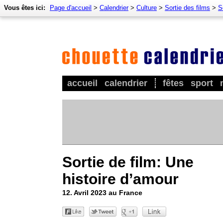
Vous êtes ici:
Page d'accueil
>
Calendrier
>
Culture
>
Sortie des films
>
S
accueil
calendrier
fêtes
sport
Sortie de film: Une
histoire d’amour
12. Avril 2023 au France