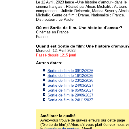
Le 12 Avril, 2023 lance «Une histoire d’amour» dans le
cinéma français . Réalisé par Alexis Michalik . Acteurs
comprennent : Juliette Delacroix, Marica Soyer y Alexis
Michalik. Genre de film : Drame. Nationalité : France.
Distributeur : Le Pacte.
Où est Sortie de film: Une histoire d’amour?
Cinémas en France
France
Quand est Sortie de film: Une histoire d’amour
Mercredi, 12. Avril 2023
Passé depuis 1215 jour!
Autres dates:
Sortie de film le 09/12/2026
Sortie de film le 16/12/2026
Sortie de film le 23/12/2026
Sortie de film le 24/03/2027
Sortie de film le 05/05/2027
Sortie de film le 29/09/2027
Sortie de film le 24/11/2027
Améliorer la qualité
Avez-vous trouvé de graves erreurs sur cette page
("Sortie de film")? Alors s'il vous plaît écrivez-nous v
le
formulaire de contact
! Merci!