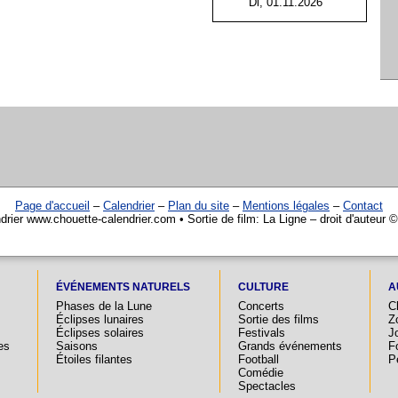
Di, 01.11.2026
Page d'accueil
–
Calendrier
–
Plan du site
–
Mentions légales
–
Contact
drier www.chouette-calendrier.com • Sortie de film: La Ligne – droit d'auteur 
ÉVÉNEMENTS NATURELS
CULTURE
A
Phases de la Lune
Concerts
C
Éclipses lunaires
Sortie des films
Z
Éclipses solaires
Festivals
Jo
es
Saisons
Grands événements
F
Étoiles filantes
Football
P
Comédie
Spectacles