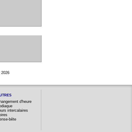
© 2026
UTRES
hangement d'heure
odiaque
urs intercalaires
oires
ense-bête