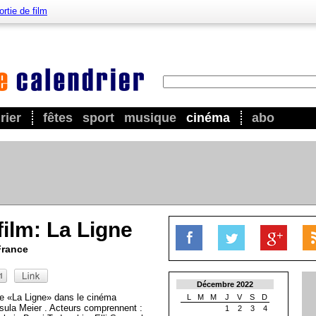
ortie de film
rier
fêtes
sport
musique
cinéma
abo
film: La Ligne
France
Décembre 2022
ce «La Ligne» dans le cinéma
L
M
M
J
V
S
D
rsula Meier . Acteurs comprennent :
1
2
3
4