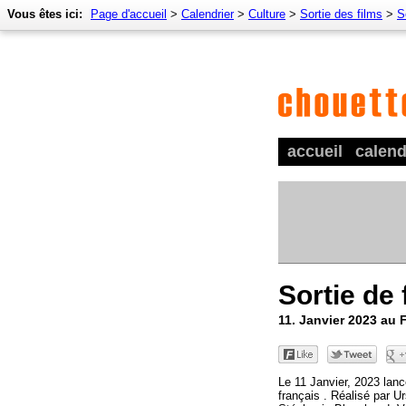
Vous êtes ici:
Page d'accueil
>
Calendrier
>
Culture
>
Sortie des films
>
S
accueil
calend
Sortie de 
11. Janvier 2023 au 
Le 11 Janvier, 2023 lan
français . Réalisé par U