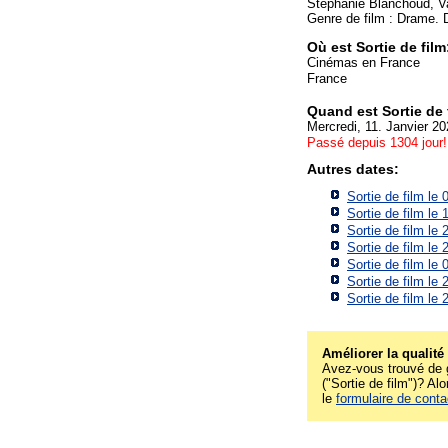
Stéphanie Blanchoud, Va
Genre de film : Drame. D
Où est Sortie de fil
Cinémas en France
France
Quand est Sortie de 
Mercredi, 11. Janvier 2
Passé depuis 1304 jour!
Autres dates:
Sortie de film le
Sortie de film le
Sortie de film le
Sortie de film le
Sortie de film le
Sortie de film le
Sortie de film le
Améliorer la qualité
Avez-vous trouvé de g
("Sortie de film")? Alo
le
formulaire de conta