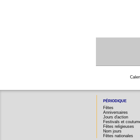
Calen
PÉRIODIQUE
Fêtes
Anniversaires
Jours d'action
Festivals et coutum
Fêtes religieuses
Nom jours
Fêtes nationales