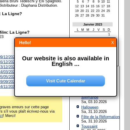
leria Bruni Tedeschi y Elli Spagnolo.
5
6
7
8
9
10
11
istributeur : Diaphana Distribution.
12
13
14
15
16
17
18
19
20
21
22
23
24
25
m: La Ligne?
26
27
28
29
30
31
Janvier 2023
L
M
M
J
V
S
D
film: La Ligne?
1
023
2
3
4
5
6
7
8
Hello!
X
9
10
11
12
13
14
15
16
17
18
19
20
21
22
23
24
25
26
27
28
29
 09/12/2026
Our website is also available in
30
31
 16/12/2026
English ...
 23/12/2026
Les prochaines fêtes et
 24/03/2027
jours fériés
 05/05/2027
Visit Cute Calendar
 29/09/2027
Assomption de Marie
 24/11/2027
Sa, 15.08.2026
Jour de l'Unité
allemande
Sa, 03.10.2026
raves erreurs sur cette page
Halloween
rs s'il vous plaît écrivez-nous via
Sa, 31.10.2026
ct
! Merci!
Fête de la Réformation
Sa, 31.10.2026
Toussaint