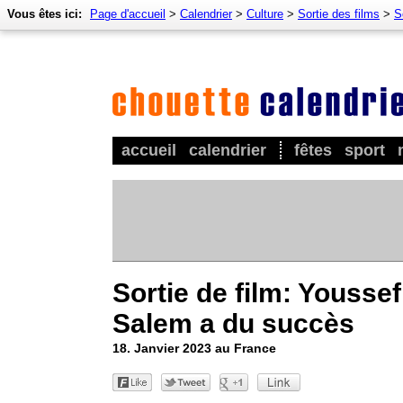
Vous êtes ici:
Page d'accueil
>
Calendrier
>
Culture
>
Sortie des films
>
S
accueil
calendrier
fêtes
sport
Sortie de film: Youssef
Salem a du succès
18. Janvier 2023 au France