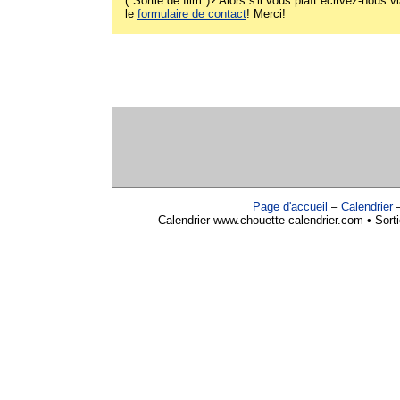
("Sortie de film")? Alors s'il vous plaît écrivez-nous v
le
formulaire de contact
! Merci!
Page d'accueil
–
Calendrier
Calendrier www.chouette-calendrier.com • Sort