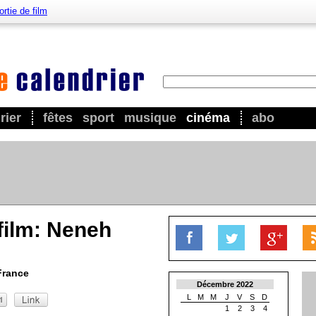
ortie de film
rier
fêtes
sport
musique
cinéma
abo
 film: Neneh
France
Décembre 2022
L
M
M
J
V
S
D
1
2
3
4