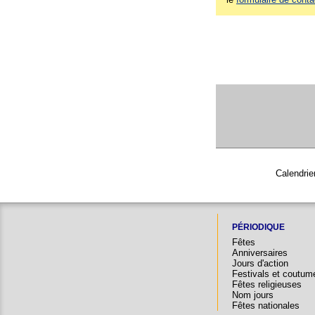
Calendrie
PÉRIODIQUE
Fêtes
Anniversaires
Jours d'action
Festivals et coutum
Fêtes religieuses
Nom jours
Fêtes nationales