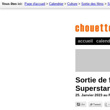
Vous êtes ici:
Page d'accueil
>
Calendrier
>
Culture
>
Sortie des films
>
S
accueil
calend
Sortie de
Superstar
25. Janvier 2023 au 