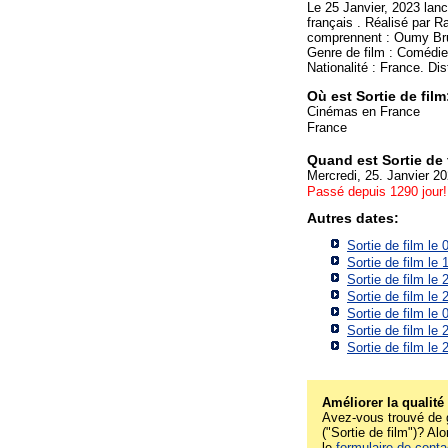
Le 25 Janvier, 2023 lan
français . Réalisé par 
comprennent : Oumy Bru
Genre de film : Comédi
Nationalité : France. Dis
Où est Sortie de fil
Cinémas en France
France
Quand est Sortie de
Mercredi, 25. Janvier 2
Passé depuis 1290 jour!
Autres dates:
Sortie de film le
Sortie de film le
Sortie de film le
Sortie de film le
Sortie de film le
Sortie de film le
Sortie de film le
Améliorer la qualité
Avez-vous trouvé de g
("Sortie de film")? Alo
le
formulaire de conta