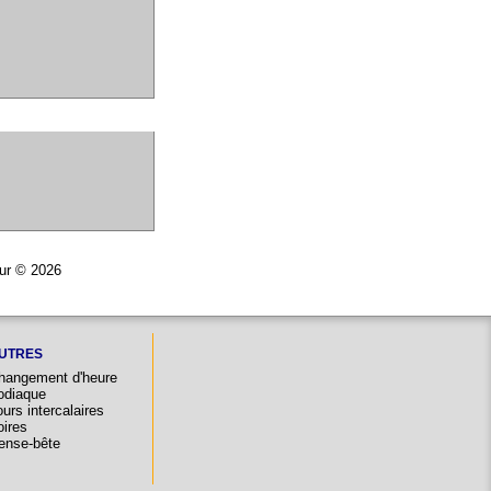
eur © 2026
UTRES
hangement d'heure
odiaque
urs intercalaires
oires
ense-bête