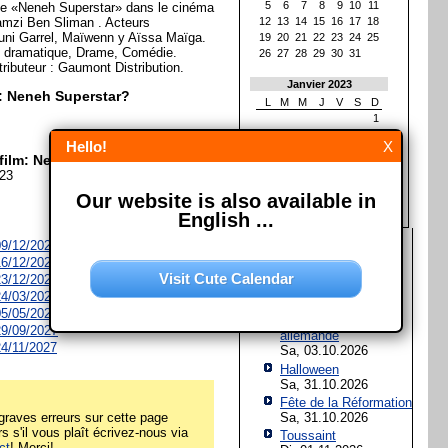
5
6
7
8
9
10
11
ce «Neneh Superstar» dans le cinéma
Ramzi Ben Sliman . Acteurs
12
13
14
15
16
17
18
ni Garrel, Maïwenn y Aïssa Maïga.
19
20
21
22
23
24
25
e dramatique, Drame, Comédie.
26
27
28
29
30
31
tributeur : Gaumont Distribution.
Janvier 2023
m: Neneh Superstar?
L
M
M
J
V
S
D
1
2
3
4
5
6
7
8
Hello!
X
9
10
11
12
13
14
15
 film: Neneh Superstar?
16
17
18
19
20
21
22
023
23
24
25
26
27
28
29
Our website is also available in
30
31
English ...
Les prochaines fêtes et
 09/12/2026
jours fériés
 16/12/2026
Visit Cute Calendar
 23/12/2026
Assomption de Marie
 24/03/2027
Sa, 15.08.2026
 05/05/2027
Jour de l'Unité
 29/09/2027
allemande
 24/11/2027
Sa, 03.10.2026
Halloween
Sa, 31.10.2026
Fête de la Réformation
raves erreurs sur cette page
Sa, 31.10.2026
rs s'il vous plaît écrivez-nous via
Toussaint
ct
! Merci!