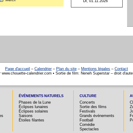
Di, 01.11.2026
Page d'accueil
–
Calendrier
–
Plan du site
–
Mentions légales
–
Contact
r www.chouette-calendrier.com • Sortie de film: Neneh Superstar – droit d'aut
ÉVÉNEMENTS NATURELS
CULTURE
A
Phases de la Lune
Concerts
C
Éclipses lunaires
Sortie des films
Z
Éclipses solaires
Festivals
Jo
es
Saisons
Grands événements
F
Étoiles filantes
Football
P
Comédie
Spectacles