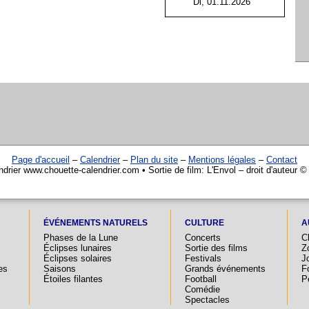
Di, 01.11.2026
Page d'accueil
–
Calendrier
–
Plan du site
–
Mentions légales
–
Contact
ndrier www.chouette-calendrier.com • Sortie de film: L'Envol – droit d'auteur ©
ÉVÉNEMENTS NATURELS
CULTURE
A
Phases de la Lune
Concerts
C
Éclipses lunaires
Sortie des films
Z
Éclipses solaires
Festivals
Jo
es
Saisons
Grands événements
F
Étoiles filantes
Football
P
Comédie
Spectacles