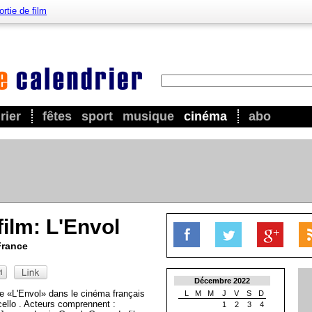
ortie de film
rier
fêtes
sport
musique
cinéma
abo
film: L'Envol
France
Décembre 2022
ce «L'Envol» dans le cinéma français
L
M
M
J
V
S
D
cello . Acteurs comprennent :
1
2
3
4