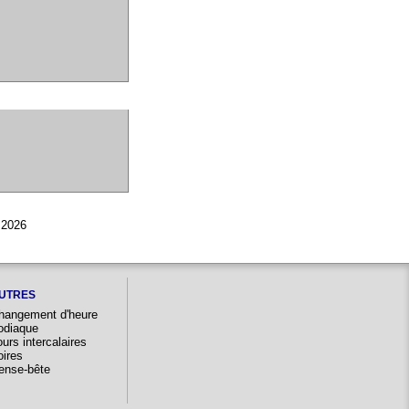
 2026
UTRES
hangement d'heure
odiaque
urs intercalaires
oires
ense-bête