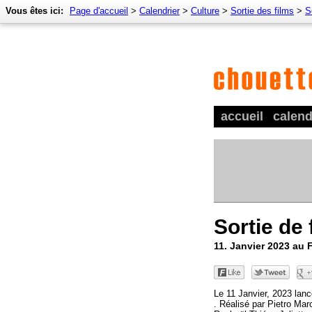
Vous êtes ici:
Page d'accueil
>
Calendrier
>
Culture
>
Sortie des films
>
S
accueil
calend
Sortie de 
11. Janvier 2023 au 
Le 11 Janvier, 2023 lan
. Réalisé par Pietro Mar