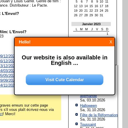
 Jouan y Louis Garrel. Genre de film :
5
6
7
8
9
10
11
nce. Distributeur : Le Pacte.
12
13
14
15
16
17
18
19
20
21
22
23
24
25
: L'Envol?
26
27
28
29
30
31
Janvier 2023
L
M
M
J
V
S
D
film: L'Envol?
1
023
2
3
4
5
6
7
8
Hello!
X
9
10
11
12
13
14
15
16
17
18
19
20
21
22
23
24
25
26
27
28
29
 09/12/2026
Our website is also available in
30
31
 16/12/2026
English ...
 23/12/2026
Les prochaines fêtes et
 24/03/2027
jours fériés
 05/05/2027
Visit Cute Calendar
 29/09/2027
Assomption de Marie
 24/11/2027
Sa, 15.08.2026
Jour de l'Unité
allemande
Sa, 03.10.2026
raves erreurs sur cette page
Halloween
rs s'il vous plaît écrivez-nous via
Sa, 31.10.2026
ct
! Merci!
Fête de la Réformation
Sa, 31.10.2026
Toussaint