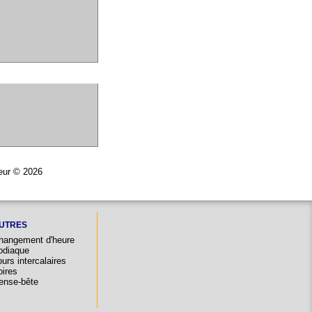
teur © 2026
UTRES
hangement d'heure
odiaque
urs intercalaires
oires
ense-bête