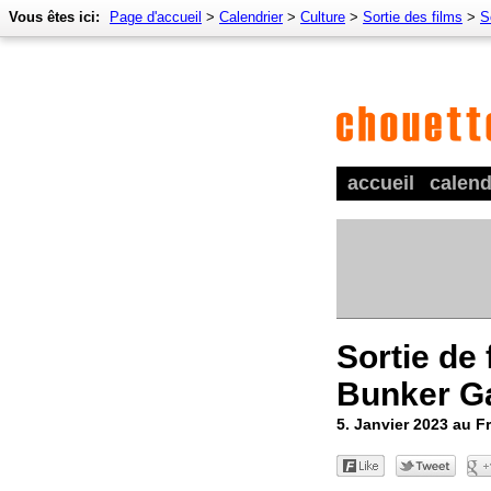
Vous êtes ici:
Page d'accueil
>
Calendrier
>
Culture
>
Sortie des films
>
S
accueil
calend
Sortie de 
Bunker 
5. Janvier 2023 au F