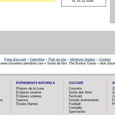
Di, 01.11.2026
Page d'accueil
–
Calendrier
–
Plan du site
–
Mentions légales
–
Contact
 www.chouette-calendrier.com • Sortie de film: The Bunker Game – droit d'au
ÉVÉNEMENTS NATURELS
CULTURE
A
Phases de la Lune
Concerts
C
Éclipses lunaires
Sortie des films
Z
Éclipses solaires
Festivals
Jo
es
Saisons
Grands événements
F
Étoiles filantes
Football
P
Comédie
Spectacles