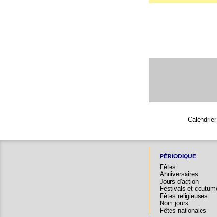
Calendrier
PÉRIODIQUE
Fêtes
Anniversaires
Jours d'action
Festivals et coutum
Fêtes religieuses
Nom jours
Fêtes nationales