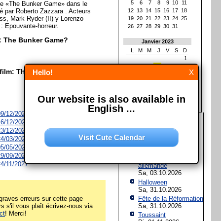
5
6
7
8
9
10
11
nce «The Bunker Game» dans le
sé par Roberto Zazzara . Acteurs
12
13
14
15
16
17
18
s, Mark Ryder (II) y Lorenzo
19
20
21
22
23
24
25
 : Epouvante-horreur.
26
27
28
29
30
31
lm: The Bunker Game?
Janvier 2023
L
M
M
J
V
S
D
1
2
3
4
5
6
7
8
 film: The Bunker Game?
Hello!
X
9
10
11
12
13
14
15
16
17
18
19
20
21
22
23
24
25
26
27
28
29
Our website is also available in
30
31
English ...
 09/12/2026
Les prochaines fêtes et
 16/12/2026
jours fériés
 23/12/2026
Visit Cute Calendar
 24/03/2027
Assomption de Marie
 05/05/2027
Sa, 15.08.2026
 29/09/2027
Jour de l'Unité
 24/11/2027
allemande
Sa, 03.10.2026
Halloween
Sa, 31.10.2026
raves erreurs sur cette page
Fête de la Réformation
rs s'il vous plaît écrivez-nous via
Sa, 31.10.2026
ct
! Merci!
Toussaint