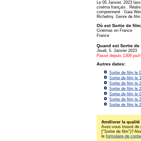
Le 05 Janvier, 2023 la
cinéma français . Réali
comprennent : Gaia Weis
Richelmy. Genre de film
Où est Sortie de fi
Cinémas en France
France
Quand est Sortie de
Jeudi, 5. Janvier 2023
Passé depuis 1309 jour!
Autres dates:
Sortie de film le
Sortie de film le
Sortie de film le
Sortie de film le
Sortie de film le
Sortie de film le
Sortie de film le
Améliorer la qualité
Avez-vous trouvé de g
("Sortie de film")? Alo
le
formulaire de conta