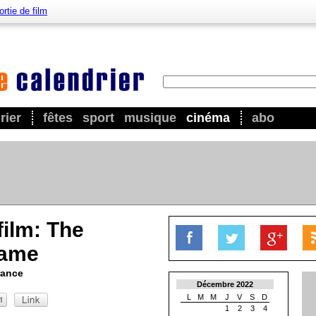
ortie de film
rier
fêtes
sport
musique
cinéma
abo
film: The
Game
rance
Décembre 2022
L
M
M
J
V
S
D
1
2
3
4