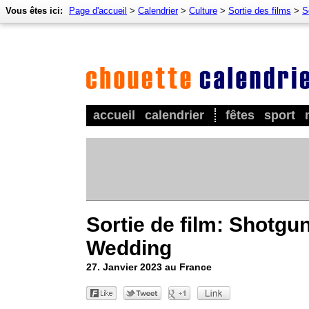
Vous êtes ici:
Page d'accueil
>
Calendrier
>
Culture
>
Sortie des films
>
S
accueil
calendrier
fêtes
sport
Sortie de film: Shotgu
Wedding
27. Janvier 2023 au France