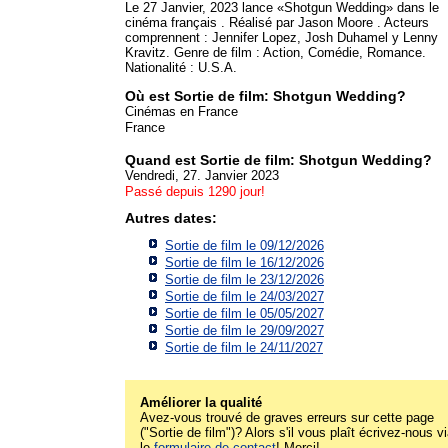
Le 27 Janvier, 2023 lance «Shotgun Wedding» dans le
cinéma français . Réalisé par Jason Moore . Acteurs
comprennent : Jennifer Lopez, Josh Duhamel y Lenny
Kravitz. Genre de film : Action, Comédie, Romance.
Nationalité : U.S.A.
Où est Sortie de film: Shotgun Wedding?
Cinémas en France
France
Quand est Sortie de film: Shotgun Wedding?
Vendredi, 27. Janvier 2023
Passé depuis 1290 jour!
Autres dates:
Sortie de film le 09/12/2026
Sortie de film le 16/12/2026
Sortie de film le 23/12/2026
Sortie de film le 24/03/2027
Sortie de film le 05/05/2027
Sortie de film le 29/09/2027
Sortie de film le 24/11/2027
Améliorer la qualité
Avez-vous trouvé de graves erreurs sur cette page
("Sortie de film")? Alors s'il vous plaît écrivez-nous v
le
formulaire de contact
! Merci!