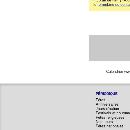
("Sortie de film")? Alo
le
formulaire de conta
Calendrier ww
PÉRIODIQUE
Fêtes
Anniversaires
Jours d'action
Festivals et coutum
Fêtes religieuses
Nom jours
Fêtes nationales