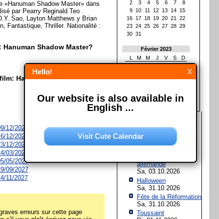
2
3
4
5
6
7
8
nce «Hanuman Shadow Master» dans
lisé par Pearry Reginald Teo .
9
10
11
12
13
14
15
D.Y. Sao, Layton Matthews y Brian
16
17
18
19
20
21
22
, Fantastique, Thriller. Nationalité :
23
24
25
26
27
28
29
30
31
lm: Hanuman Shadow Master?
Février 2023
L
M
M
J
V
S
D
1
2
3
4
5
Hello!
X
6
7
8
9
10
11
12
e film: Hanuman Shadow
13
14
15
16
17
18
19
20
21
22
23
24
25
26
Our website is also available in
27
28
English ...
Les prochaines fêtes et
jours fériés
 09/12/2026
Visit Cute Calendar
 16/12/2026
Assomption de Marie
 23/12/2026
Sa, 15.08.2026
 24/03/2027
Jour de l'Unité
 05/05/2027
allemande
 29/09/2027
Sa, 03.10.2026
 24/11/2027
Halloween
Sa, 31.10.2026
Fête de la Réformation
Sa, 31.10.2026
raves erreurs sur cette page
Toussaint