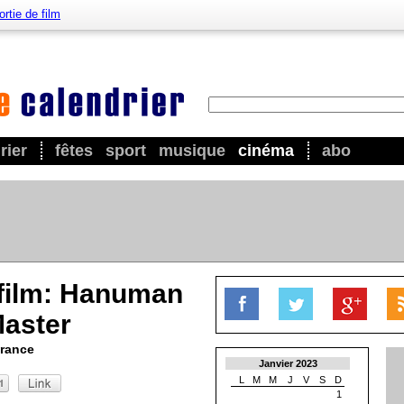
ortie de film
rier
fêtes
sport
musique
cinéma
abo
 film: Hanuman
aster
France
Janvier 2023
L
M
M
J
V
S
D
1