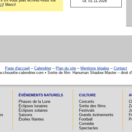
rs s'il vous plaît écrivez-nous via
Di, 01.11.2026
ct
! Merci!
Page d'accueil
–
Calendrier
–
Plan du site
–
Mentions légales
–
Contact
w.chouette-calendrier.com • Sortie de film: Hanuman Shadow Master – droit d
ÉVÉNEMENTS NATURELS
CULTURE
A
Phases de la Lune
Concerts
C
Éclipses lunaires
Sortie des films
Z
Éclipses solaires
Festivals
Jo
es
Saisons
Grands événements
F
Étoiles filantes
Football
P
Comédie
Spectacles