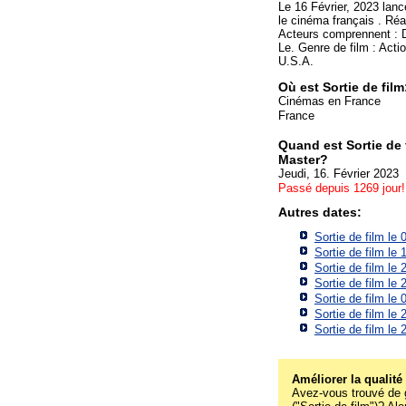
Le 16 Février, 2023 la
le cinéma français . Réa
Acteurs comprennent : 
Le. Genre de film : Action
U.S.A.
Où est Sortie de fi
Cinémas en France
France
Quand est Sortie d
Master?
Jeudi, 16. Février 2023
Passé depuis 1269 jour!
Autres dates:
Sortie de film le
Sortie de film le
Sortie de film le
Sortie de film le
Sortie de film le
Sortie de film le
Sortie de film le
Améliorer la qualité
Avez-vous trouvé de g