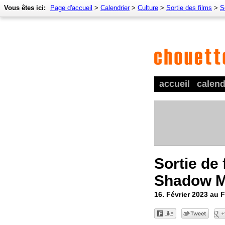
Vous êtes ici:
Page d'accueil
>
Calendrier
>
Culture
>
Sortie des films
>
S
accueil
calend
Sortie de
Shadow M
16. Février 2023 au 