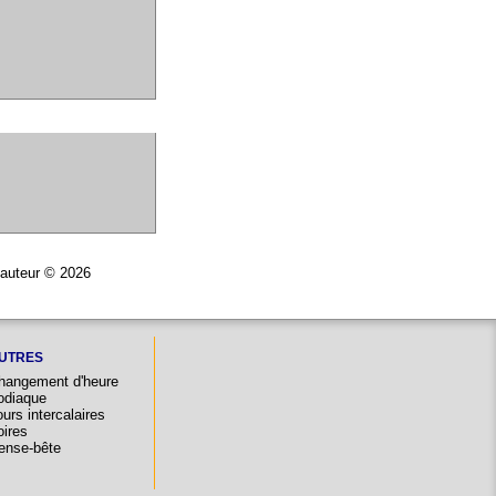
'auteur © 2026
UTRES
hangement d'heure
odiaque
urs intercalaires
oires
ense-bête