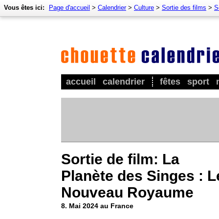
Vous êtes ici:
Page d'accueil
>
Calendrier
>
Culture
>
Sortie des films
>
S
accueil
calendrier
fêtes
sport
Sortie de film: La
Planète des Singes : L
Nouveau Royaume
8. Mai 2024 au France