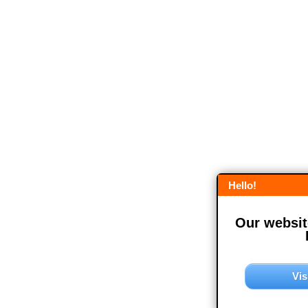
Hello!
Our website
Vis