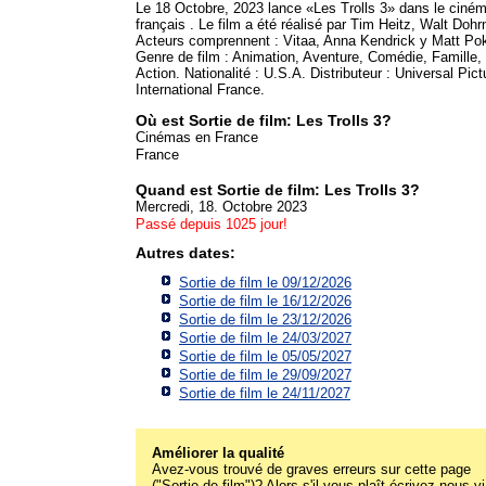
Le 18 Octobre, 2023 lance «Les Trolls 3» dans le ciné
français . Le film a été réalisé par Tim Heitz, Walt Dohrn
Acteurs comprennent : Vitaa, Anna Kendrick y Matt Po
Genre de film : Animation, Aventure, Comédie, Famille,
Action. Nationalité : U.S.A. Distributeur : Universal Pict
International France.
Où est Sortie de film: Les Trolls 3?
Cinémas en France
France
Quand est Sortie de film: Les Trolls 3?
Mercredi, 18. Octobre 2023
Passé depuis 1025 jour!
Autres dates:
Sortie de film le 09/12/2026
Sortie de film le 16/12/2026
Sortie de film le 23/12/2026
Sortie de film le 24/03/2027
Sortie de film le 05/05/2027
Sortie de film le 29/09/2027
Sortie de film le 24/11/2027
Améliorer la qualité
Avez-vous trouvé de graves erreurs sur cette page
("Sortie de film")? Alors s'il vous plaît écrivez-nous v