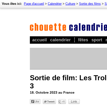
Vous êtes ici:
Page d'accueil
>
Calendrier
>
Culture
>
Sortie des films
>
S
accueil
calendrier
fêtes
sport
Sortie de film: Les Trol
3
18. Octobre 2023 au France