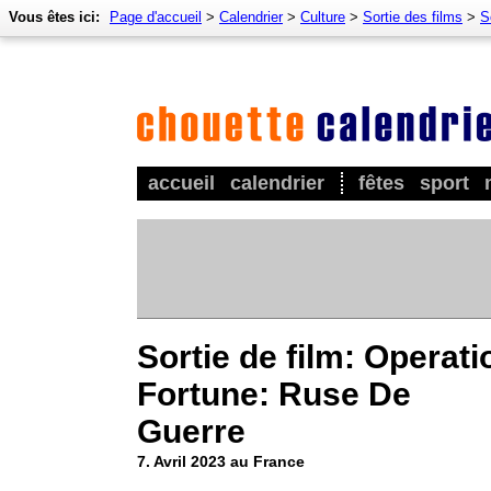
Vous êtes ici:
Page d'accueil
>
Calendrier
>
Culture
>
Sortie des films
>
S
accueil
calendrier
fêtes
sport
Sortie de film: Operati
Fortune: Ruse De
Guerre
7. Avril 2023 au France