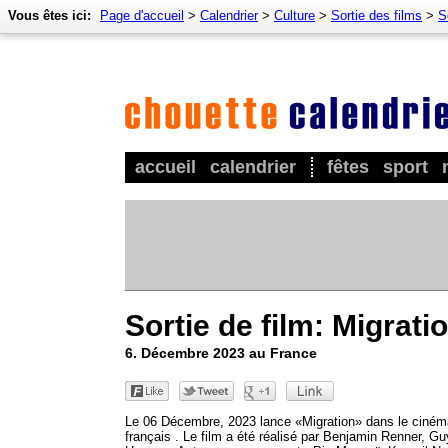
Vous êtes ici:
Page d'accueil
>
Calendrier
>
Culture
>
Sortie des films
>
S
accueil
calendrier
fêtes
sport
Sortie de film: Migrati
6. Décembre 2023 au France
Le 06 Décembre, 2023 lance «Migration» dans le ciném
français . Le film a été réalisé par Benjamin Renner, Gu