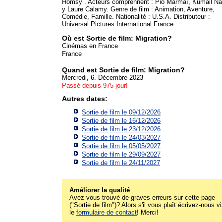
Homsy . Acteurs comprennent : Pio Marmaï, Kumail Nan
y Laure Calamy. Genre de film : Animation, Aventure,
Comédie, Famille. Nationalité : U.S.A. Distributeur :
Universal Pictures International France.
Où est Sortie de film: Migration?
Cinémas en France
France
Quand est Sortie de film: Migration?
Mercredi, 6. Décembre 2023
Passé depuis 975 jour!
Autres dates:
Sortie de film le 09/12/2026
Sortie de film le 16/12/2026
Sortie de film le 23/12/2026
Sortie de film le 24/03/2027
Sortie de film le 05/05/2027
Sortie de film le 29/09/2027
Sortie de film le 24/11/2027
Améliorer la qualité
Avez-vous trouvé de graves erreurs sur cette page
("Sortie de film")? Alors s'il vous plaît écrivez-nous v
le
formulaire de contact
! Merci!