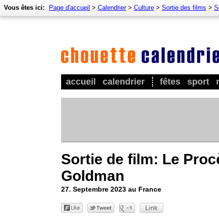
Vous êtes ici:
Page d'accueil
>
Calendrier
>
Culture
>
Sortie des films
>
S
accueil
calendrier
fêtes
sport
Sortie de film: Le Proc
Goldman
27. Septembre 2023 au France