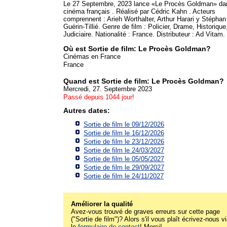
Le 27 Septembre, 2023 lance «Le Procès Goldman» da
cinéma français . Réalisé par Cédric Kahn . Acteurs
comprennent : Arieh Worthalter, Arthur Harari y Stéphan
Guérin-Tillié. Genre de film : Policier, Drame, Historique
Judiciaire. Nationalité : France. Distributeur : Ad Vitam.
Où est Sortie de film: Le Procès Goldman?
Cinémas en France
France
Quand est Sortie de film: Le Procès Goldman?
Mercredi, 27. Septembre 2023
Passé depuis 1044 jour!
Autres dates:
Sortie de film le 09/12/2026
Sortie de film le 16/12/2026
Sortie de film le 23/12/2026
Sortie de film le 24/03/2027
Sortie de film le 05/05/2027
Sortie de film le 29/09/2027
Sortie de film le 24/11/2027
Améliorer la qualité
Avez-vous trouvé de graves erreurs sur cette page
("Sortie de film")? Alors s'il vous plaît écrivez-nous v
le
formulaire de contact
! Merci!