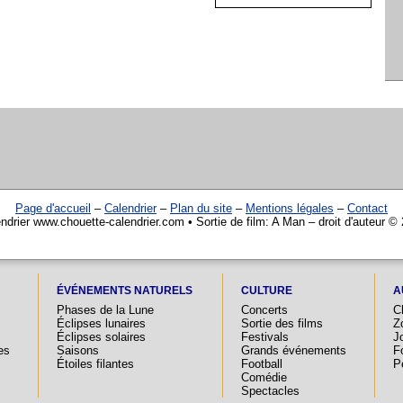
Page d'accueil
–
Calendrier
–
Plan du site
–
Mentions légales
–
Contact
ndrier www.chouette-calendrier.com • Sortie de film: A Man – droit d'auteur ©
ÉVÉNEMENTS NATURELS
CULTURE
A
Phases de la Lune
Concerts
C
Éclipses lunaires
Sortie des films
Z
Éclipses solaires
Festivals
Jo
es
Saisons
Grands événements
F
Étoiles filantes
Football
P
Comédie
Spectacles