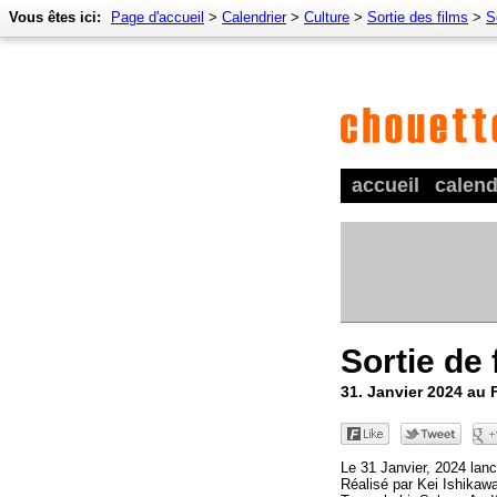
Vous êtes ici:
Page d'accueil
>
Calendrier
>
Culture
>
Sortie des films
>
S
accueil
calend
Sortie de 
31. Janvier 2024 au 
Le 31 Janvier, 2024 lan
Réalisé par Kei Ishikaw