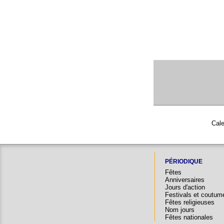
Cale
PÉRIODIQUE
Fêtes
Anniversaires
Jours d'action
Festivals et coutum
Fêtes religieuses
Nom jours
Fêtes nationales