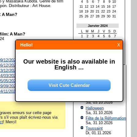
 y Masataka Kubota. Genre de film
4
5
6
7
8
9
10
Japon. Distributeur : Art House.
11
12
13
14
15
16
17
18
19
20
21
22
23
24
m: A Man?
25
26
27
28
29
30
31
Janvier 2024
L
M
M
J
V
S
D
film: A Man?
1
2
3
4
5
6
7
024
8
9
10
11
12
13
14
Hello!
X
15
16
17
18
19
20
21
22
23
24
25
26
27
28
29
30
31
 09/12/2026
Our website is also available in
 16/12/2026
English ...
Les prochaines fêtes et
 23/12/2026
jours fériés
 24/03/2027
 05/05/2027
Assomption de Marie
Visit Cute Calendar
 29/09/2027
Sa, 15.08.2026
 24/11/2027
Jour de l'Unité
allemande
Sa, 03.10.2026
Halloween
Sa, 31.10.2026
raves erreurs sur cette page
rs s'il vous plaît écrivez-nous via
Fête de la Réformation
ct
! Merci!
Sa, 31.10.2026
Toussaint
Di, 01.11.2026