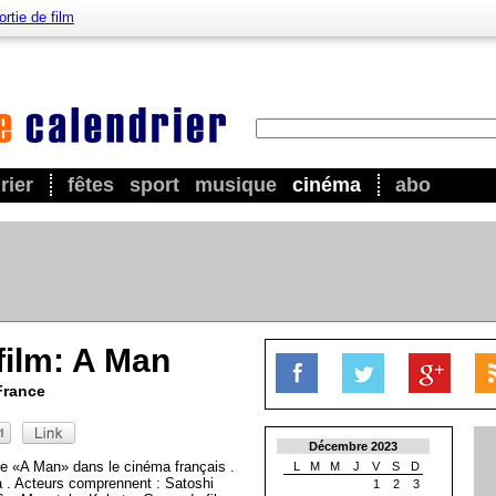
ortie de film
rier
fêtes
sport
musique
cinéma
abo
film: A Man
France
Décembre 2023
ce «A Man» dans le cinéma français .
L
M
M
J
V
S
D
a . Acteurs comprennent : Satoshi
1
2
3