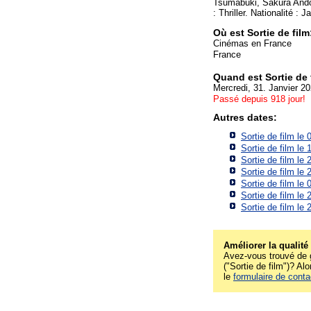
Tsumabuki, Sakura Andô
: Thriller. Nationalité : 
Où est Sortie de fil
Cinémas en France
France
Quand est Sortie de 
Mercredi, 31. Janvier 2
Passé depuis 918 jour!
Autres dates:
Sortie de film le
Sortie de film le
Sortie de film le
Sortie de film le
Sortie de film le
Sortie de film le
Sortie de film le
Améliorer la qualité
Avez-vous trouvé de g
("Sortie de film")? Alo
le
formulaire de conta