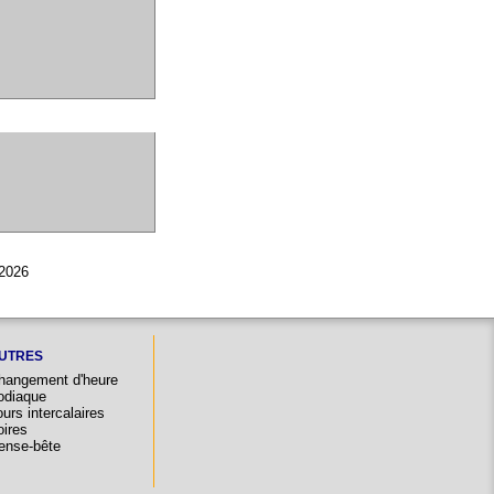
 2026
UTRES
hangement d'heure
odiaque
urs intercalaires
oires
ense-bête