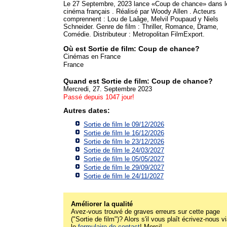
Le 27 Septembre, 2023 lance «Coup de chance» dans l
cinéma français . Réalisé par Woody Allen . Acteurs
comprennent : Lou de Laâge, Melvil Poupaud y Niels
Schneider. Genre de film : Thriller, Romance, Drame,
Comédie. Distributeur : Metropolitan FilmExport.
Où est Sortie de film: Coup de chance?
Cinémas en France
France
Quand est Sortie de film: Coup de chance?
Mercredi, 27. Septembre 2023
Passé depuis 1047 jour!
Autres dates:
Sortie de film le 09/12/2026
Sortie de film le 16/12/2026
Sortie de film le 23/12/2026
Sortie de film le 24/03/2027
Sortie de film le 05/05/2027
Sortie de film le 29/09/2027
Sortie de film le 24/11/2027
Améliorer la qualité
Avez-vous trouvé de graves erreurs sur cette page
("Sortie de film")? Alors s'il vous plaît écrivez-nous v
le
formulaire de contact
! Merci!