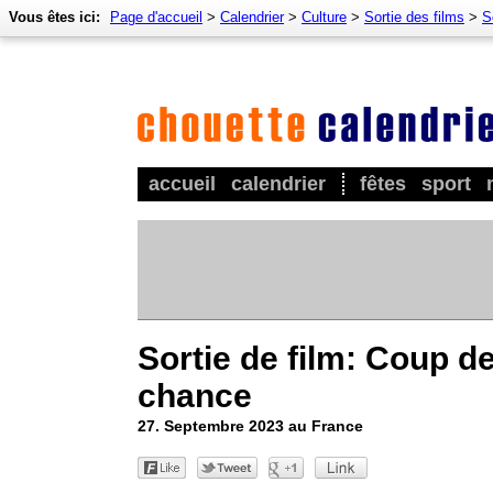
Vous êtes ici:
Page d'accueil
>
Calendrier
>
Culture
>
Sortie des films
>
S
accueil
calendrier
fêtes
sport
Sortie de film: Coup d
chance
27. Septembre 2023 au France