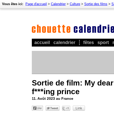
Vous êtes ici:
Page d'accueil
>
Calendrier
>
Culture
>
Sortie des films
>
S
accueil
calendrier
fêtes
sport
Sortie de film: My dear
f***ing prince
11. Août 2023 au France