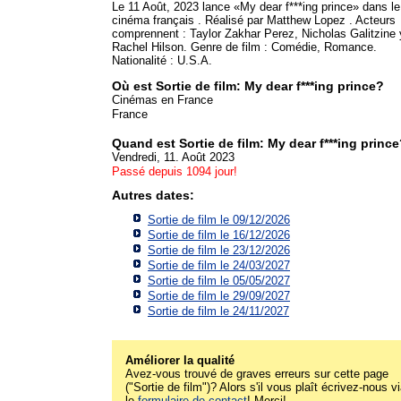
Le 11 Août, 2023 lance «My dear f***ing prince» dans le
cinéma français . Réalisé par Matthew Lopez . Acteurs
comprennent : Taylor Zakhar Perez, Nicholas Galitzine 
Rachel Hilson. Genre de film : Comédie, Romance.
Nationalité : U.S.A.
Où est Sortie de film: My dear f***ing prince?
Cinémas en France
France
Quand est Sortie de film: My dear f***ing princ
Vendredi, 11. Août 2023
Passé depuis 1094 jour!
Autres dates:
Sortie de film le 09/12/2026
Sortie de film le 16/12/2026
Sortie de film le 23/12/2026
Sortie de film le 24/03/2027
Sortie de film le 05/05/2027
Sortie de film le 29/09/2027
Sortie de film le 24/11/2027
Améliorer la qualité
Avez-vous trouvé de graves erreurs sur cette page
("Sortie de film")? Alors s'il vous plaît écrivez-nous v
le
formulaire de contact
! Merci!