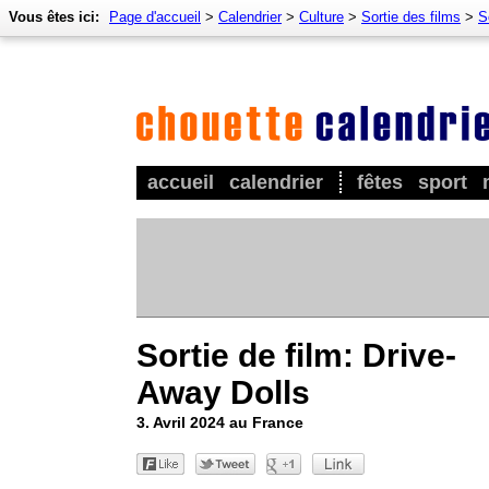
Vous êtes ici:
Page d'accueil
>
Calendrier
>
Culture
>
Sortie des films
>
S
accueil
calendrier
fêtes
sport
Sortie de film: Drive-
Away Dolls
3. Avril 2024 au France