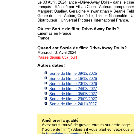
Le 03 Avril, 2024 lance «Drive-Away Dolls» dans le ci
français . Réalisé par Ethan Coen . Acteurs comprennen
Margaret Qualley, Geraldine Viswanathan y Beanie Feld
Genre de film : Action, Comédie, Thriller. Nationalité : 
Distributeur : Universal Pictures International France.
Où est Sortie de film: Drive-Away Dolls?
Cinémas en France
France
Quand est Sortie de film: Drive-Away Dolls?
Mercredi, 3. Avril 2024
Passé depuis 857 jour!
Autres dates:
Sortie de film le 09/12/2026
Sortie de film le 16/12/2026
Sortie de film le 23/12/2026
Sortie de film le 24/03/2027
Sortie de film le 05/05/2027
Sortie de film le 29/09/2027
Sortie de film le 24/11/2027
Améliorer la qualité
Avez-vous trouvé de graves erreurs sur cette page
("Sortie de film")? Alors s'il vous plaît écrivez-nous v
le
formulaire de contact
! Merci!