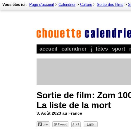
Vous êtes ici:
Page d'accueil
>
Calendrier
>
Culture
>
Sortie des films
>
S
accueil
calendrier
fêtes
sport
Sortie de film: Zom 100
La liste de la mort
3. Août 2023 au France