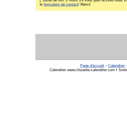
("Sortie de film")? Alors s'il vous plaît écrivez-nous v
le
formulaire de contact
! Merci!
Page d'accueil
–
Calendrier
Calendrier www.chouette-calendrier.com • Sortie