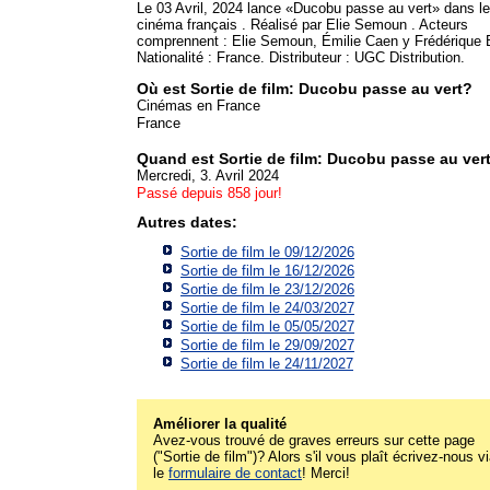
Le 03 Avril, 2024 lance «Ducobu passe au vert» dans le
cinéma français . Réalisé par Elie Semoun . Acteurs
comprennent : Elie Semoun, Émilie Caen y Frédérique 
Nationalité : France. Distributeur : UGC Distribution.
Où est Sortie de film: Ducobu passe au vert?
Cinémas en France
France
Quand est Sortie de film: Ducobu passe au ver
Mercredi, 3. Avril 2024
Passé depuis 858 jour!
Autres dates:
Sortie de film le 09/12/2026
Sortie de film le 16/12/2026
Sortie de film le 23/12/2026
Sortie de film le 24/03/2027
Sortie de film le 05/05/2027
Sortie de film le 29/09/2027
Sortie de film le 24/11/2027
Améliorer la qualité
Avez-vous trouvé de graves erreurs sur cette page
("Sortie de film")? Alors s'il vous plaît écrivez-nous v
le
formulaire de contact
! Merci!