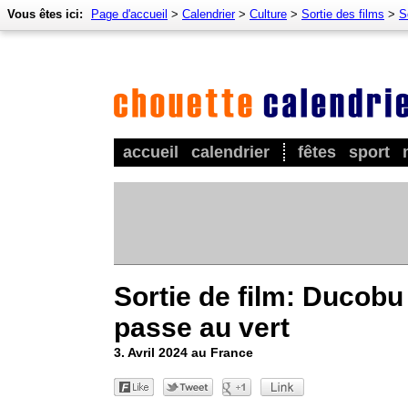
Vous êtes ici:
Page d'accueil
>
Calendrier
>
Culture
>
Sortie des films
>
S
accueil
calendrier
fêtes
sport
Sortie de film: Ducobu
passe au vert
3. Avril 2024 au France