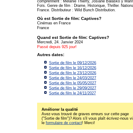
comprennent : Mélanie Thierry, Josiane Balasko y Mari
Foïs. Genre de film : Drame, Historique, Thriller. Nationa
France. Distributeur : Wild Bunch Distribution.
Où est Sortie de film: Captives?
Cinémas en France
France
Quand est Sortie de film: Captives?
Mercredi, 24. Janvier 2024
Passé depuis 925 jour!
Autres dates:
Sortie de film le 09/12/2026
Sortie de film le 16/12/2026
Sortie de film le 23/12/2026
Sortie de film le 24/03/2027
Sortie de film le 05/05/2027
Sortie de film le 29/09/2027
Sortie de film le 24/11/2027
Améliorer la qualité
Avez-vous trouvé de graves erreurs sur cette page
("Sortie de film")? Alors s'il vous plaît écrivez-nous v
le
formulaire de contact
! Merci!