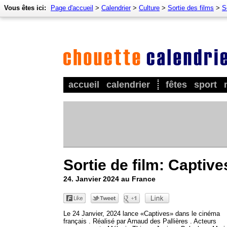
Vous êtes ici:
Page d'accueil
>
Calendrier
>
Culture
>
Sortie des films
>
S
accueil
calendrier
fêtes
sport
Sortie de film: Captive
24. Janvier 2024 au France
Le 24 Janvier, 2024 lance «Captives» dans le cinéma
français . Réalisé par Arnaud des Pallières . Acteurs