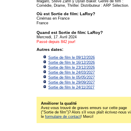
Magaro, Steve Zahn y Dylan Baker. Genre de film :
Comédie, Drame, Thriller. Distributeur : ARP Sélection.
Où est Sortie de film: LaRoy?
Cinémas en France
France
Quand est Sortie de film: LaRoy?
Mercredi, 17. Avril 2024
Passé depuis 842 jour!
Autres dates:
Sortie de film le 09/12/2026
Sortie de film le 16/12/2026
Sortie de film le 23/12/2026
Sortie de film le 24/03/2027
Sortie de film le 05/05/2027
Sortie de film le 29/09/2027
Sortie de film le 24/11/2027
Améliorer la qualité
Avez-vous trouvé de graves erreurs sur cette page
("Sortie de film")? Alors s'il vous plaît écrivez-nous v
le
formulaire de contact
! Merci!