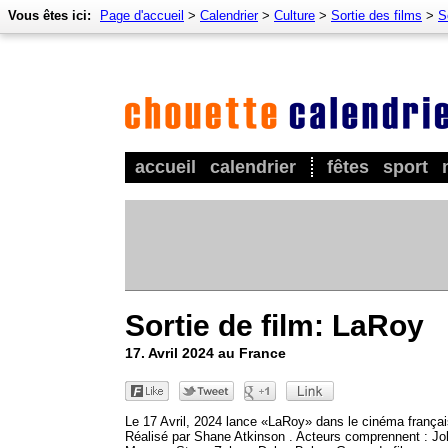
Vous êtes ici:
Page d'accueil
>
Calendrier
>
Culture
>
Sortie des films
>
S
accueil
calendrier
fêtes
sport
Sortie de film: LaRoy
17. Avril 2024 au France
Le 17 Avril, 2024 lance «LaRoy» dans le cinéma françai
Réalisé par Shane Atkinson . Acteurs comprennent : Jo