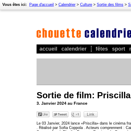
Vous êtes ici:
Page d'accueil
>
Calendrier
>
Culture
>
Sortie des films
>
S
accueil
calendrier
fêtes
sport
Sortie de film: Priscilla
3. Janvier 2024 au France
Le 03 Janvier, 2024 lance «Priscilla» dans le cinéma fr
. Réalisé par Sofia Coppola . Acteurs comprennent : Ca