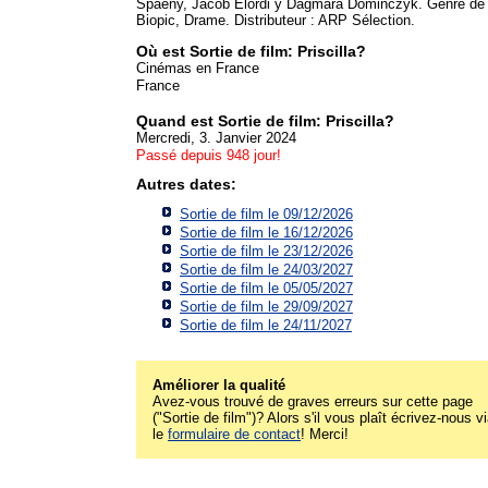
Spaeny, Jacob Elordi y Dagmara Dominczyk. Genre de f
Biopic, Drame. Distributeur : ARP Sélection.
Où est Sortie de film: Priscilla?
Cinémas en France
France
Quand est Sortie de film: Priscilla?
Mercredi, 3. Janvier 2024
Passé depuis 948 jour!
Autres dates:
Sortie de film le 09/12/2026
Sortie de film le 16/12/2026
Sortie de film le 23/12/2026
Sortie de film le 24/03/2027
Sortie de film le 05/05/2027
Sortie de film le 29/09/2027
Sortie de film le 24/11/2027
Améliorer la qualité
Avez-vous trouvé de graves erreurs sur cette page
("Sortie de film")? Alors s'il vous plaît écrivez-nous v
le
formulaire de contact
! Merci!