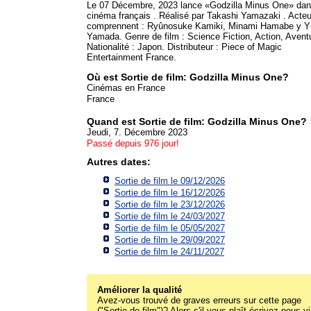
Le 07 Décembre, 2023 lance «Godzilla Minus One» dan
cinéma français . Réalisé par Takashi Yamazaki . Acte
comprennent : Ryûnosuke Kamiki, Minami Hamabe y Y
Yamada. Genre de film : Science Fiction, Action, Avent
Nationalité : Japon. Distributeur : Piece of Magic
Entertainment France.
Où est Sortie de film: Godzilla Minus One?
Cinémas en France
France
Quand est Sortie de film: Godzilla Minus One?
Jeudi, 7. Décembre 2023
Passé depuis 976 jour!
Autres dates:
Sortie de film le 09/12/2026
Sortie de film le 16/12/2026
Sortie de film le 23/12/2026
Sortie de film le 24/03/2027
Sortie de film le 05/05/2027
Sortie de film le 29/09/2027
Sortie de film le 24/11/2027
Améliorer la qualité
Avez-vous trouvé de graves erreurs sur cette page
("Sortie de film")? Alors s'il vous plaît écrivez-nous v