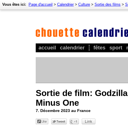
Vous êtes ici:
Page d'accueil
>
Calendrier
>
Culture
>
Sortie des films
>
S
accueil
calendrier
fêtes
sport
Sortie de film: Godzilla
Minus One
7. Décembre 2023 au France