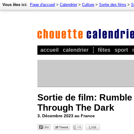
Vous êtes ici:
Page d'accueil
>
Calendrier
>
Culture
>
Sortie des films
>
S
accueil
calendrier
fêtes
sport
Sortie de film: Rumble
Through The Dark
3. Décembre 2023 au France