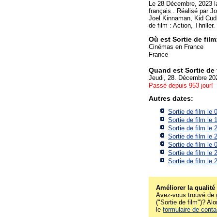
Le 28 Décembre, 2023 la
français . Réalisé par 
Joel Kinnaman, Kid Cud
de film : Action, Thriller
Où est Sortie de film
Cinémas en France
France
Quand est Sortie de 
Jeudi, 28. Décembre 20
Passé depuis 953 jour!
Autres dates:
Sortie de film le
Sortie de film le
Sortie de film le
Sortie de film le
Sortie de film le
Sortie de film le
Sortie de film le
Améliorer la qualité
Avez-vous trouvé de g
("Sortie de film")? Alo
le
formulaire de conta