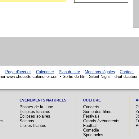
Page d'accueil
–
Calendrier
–
Plan du site
–
Mentions légales
–
Contact
ier www.chouette-calendrier.com • Sortie de film: Silent Night – droit d'auteu
ÉVÉNEMENTS NATURELS
CULTURE
A
Phases de la Lune
Concerts
C
Éclipses lunaires
Sortie des films
Z
Éclipses solaires
Festivals
Jo
es
Saisons
Grands événements
F
Étoiles filantes
Football
P
Comédie
Spectacles