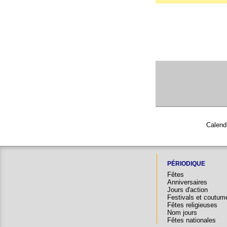
Calendr
PÉRIODIQUE
Fêtes
Anniversaires
Jours d'action
Festivals et coutum
Fêtes religieuses
Nom jours
Fêtes nationales