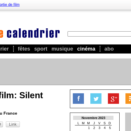
ortie de film
rier
fêtes
sport
musique
cinéma
abo
film: Silent
u France
Novembre 2023
L
M
M
J
V
S
D
1
2
3
4
5