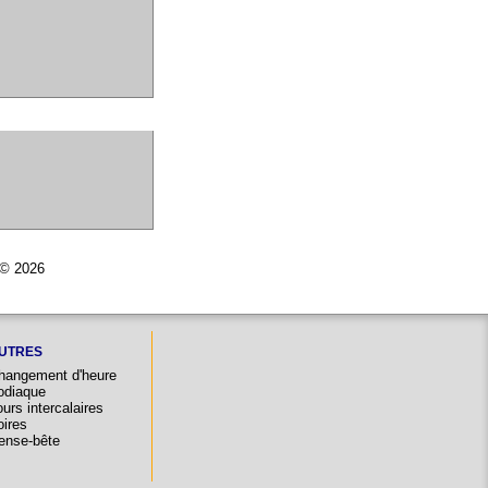
r © 2026
UTRES
hangement d'heure
odiaque
urs intercalaires
oires
ense-bête