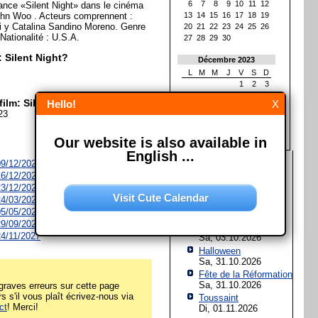
6
7
8
9
10
11
12
nce «Silent Night» dans le cinéma
John Woo . Acteurs comprennent :
13
14
15
16
17
18
19
i y Catalina Sandino Moreno. Genre
20
21
22
23
24
25
26
. Nationalité : U.S.A.
27
28
29
30
: Silent Night?
Décembre 2023
L
M
M
J
V
S
D
1
2
3
4
5
6
7
8
9
10
film: Silent Night?
Hello!
X
11
12
13
14
15
16
17
23
18
19
20
21
22
23
24
25
26
27
28
29
30
31
Our website is also available in
English ...
Les prochaines fêtes et
 09/12/2026
jours fériés
 16/12/2026
 23/12/2026
Assomption de Marie
Visit Cute Calendar
 24/03/2027
Sa, 15.08.2026
 05/05/2027
Jour de l'Unité
 29/09/2027
allemande
 24/11/2027
Sa, 03.10.2026
Halloween
Sa, 31.10.2026
Fête de la Réformation
Sa, 31.10.2026
raves erreurs sur cette page
rs s'il vous plaît écrivez-nous via
Toussaint
ct
! Merci!
Di, 01.11.2026