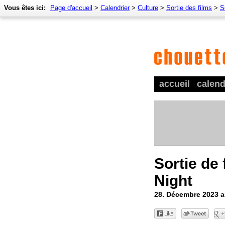
Vous êtes ici:
Page d'accueil
>
Calendrier
>
Culture
>
Sortie des films
>
S
accueil
calend
Sortie de 
Night
28. Décembre 2023 a