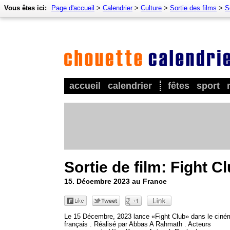
Vous êtes ici:
Page d'accueil
>
Calendrier
>
Culture
>
Sortie des films
>
S
accueil
calendrier
fêtes
sport
Sortie de film: Fight C
15. Décembre 2023 au France
Le 15 Décembre, 2023 lance «Fight Club» dans le ciné
français . Réalisé par Abbas A Rahmath . Acteurs