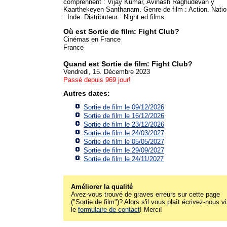
comprennent : Vijay Kumar, Avinash Raghudevan y
Kaarthekeyen Santhanam. Genre de film : Action. Natio
: Inde. Distributeur : Night ed films.
Où est Sortie de film: Fight Club?
Cinémas en France
France
Quand est Sortie de film: Fight Club?
Vendredi, 15. Décembre 2023
Passé depuis 969 jour!
Autres dates:
Sortie de film le 09/12/2026
Sortie de film le 16/12/2026
Sortie de film le 23/12/2026
Sortie de film le 24/03/2027
Sortie de film le 05/05/2027
Sortie de film le 29/09/2027
Sortie de film le 24/11/2027
Améliorer la qualité
Avez-vous trouvé de graves erreurs sur cette page
("Sortie de film")? Alors s'il vous plaît écrivez-nous v
le
formulaire de contact
! Merci!